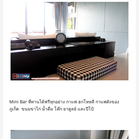
Mini Bar ที่ทานได้ฟรีทุกอย่าง กาแฟ ฮกโหหลี กาแฟดังของ
ภูเก็ต ขนมขาไก่ น้ำดื่ม โค๊ก ยาคูลย์ และปีโป้