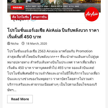
ดีล โปรโมชั่น
สายการบิน
โปรโมชั่นแอร์เอเชีย AirAsia บินรับพลังบวก ราคา
เริ่มต้นที่ 450 บาท
Nicha
18 March, 2020
โปรโมชั่นแอร์เอเชีย 2563 Airasia มาพร้อมกับ Promotion
ล่าสุดเที่ยวทั่วไทยบินรับพลังบวก+++ ที่จะนำท่านเดินทางไปสู่จุด
หมายปลายทาง สำหรับเส้นทางบินในประเทศ ราคาเที่ยวเดียว
เริ่มต้น 450 บาท ราคาบุคคลทั่วไป 493 บาท จองแล้วบินเลย!
โปรโมชั่นพิเศษมีจำนวนจำกัดและอาจไม่มีให้บริการในบางเที่ยว
บินและบางช่วงของวันหยุดยาว ราคาบัตรโดยสารไม่รวมค่า
บริการเสริมและค่าธรรมเนียมต่างๆ เป็นไปตามเงื่อนไขของบริ
ษัทฯ...
Read
Read More
more
about