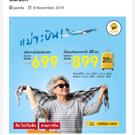
panda
8 November, 2019
ดีล โปรโมชั่น
สายการบิน