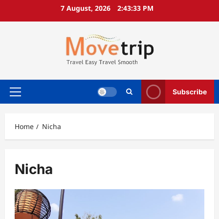
Skip
7 August, 2026
2:43:34 PM
to
content
Subscribe
Primary
Menu
Home
Nicha
Nicha