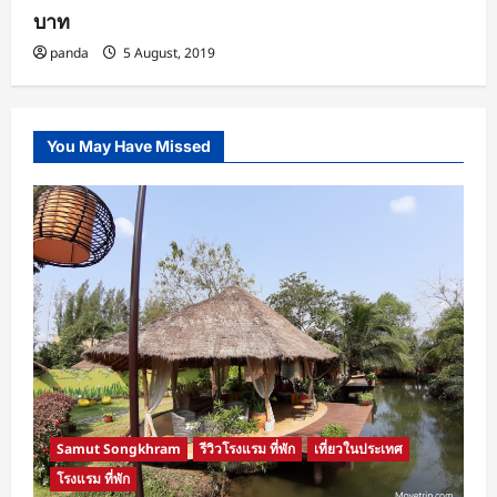
บาท
panda
5 August, 2019
You May Have Missed
Samut Songkhram
รีวิวโรงแรม ที่พัก
เที่ยวในประเทศ
โรงแรม ที่พัก