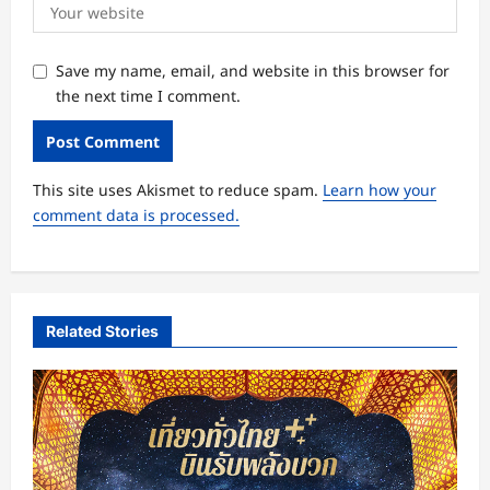
Save my name, email, and website in this browser for
the next time I comment.
This site uses Akismet to reduce spam.
Learn how your
comment data is processed.
Related Stories