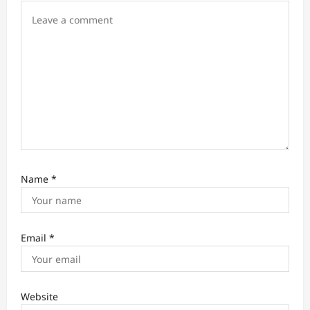
i
o
n
Name
*
Email
*
Website