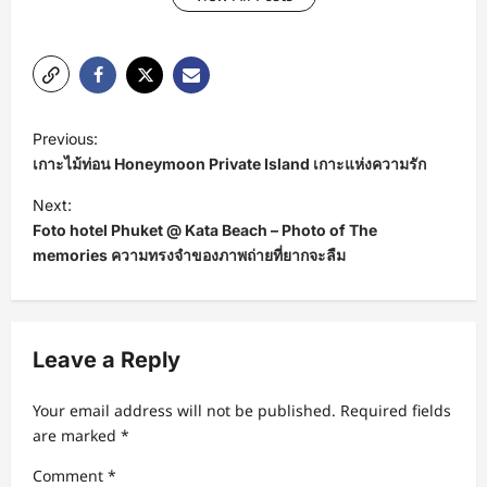
P
Previous:
o
เกาะไม้ท่อน Honeymoon Private Island เกาะแห่งความรัก
s
Next:
t
Foto hotel Phuket @ Kata Beach – Photo of The
memories ความทรงจำของภาพถ่ายที่ยากจะลืม
n
a
v
Leave a Reply
i
g
Your email address will not be published.
Required fields
a
are marked
*
t
Comment
*