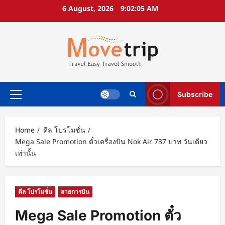
Skip
6 August, 2026
9:02:06 AM
to
content
Subscribe
Primary
Menu
Home
ดีล โปรโมชั่น
Mega Sale Promotion ตั๋วเครื่องบิน Nok Air 737 บาท วันเดียว
เท่านั้น
ดีล โปรโมชั่น
สายการบิน
Mega Sale Promotion ตั๋ว