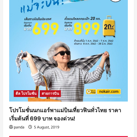
ดีล โปรโมชั่น
สายการบิน
โปรโมชั่นนกแอร์พาแม่บินเที่ยวฟินทั่วไทย ราคา
เริ่มต้นที่ 699 บาท จองด่วน!
panda
5 August, 2019