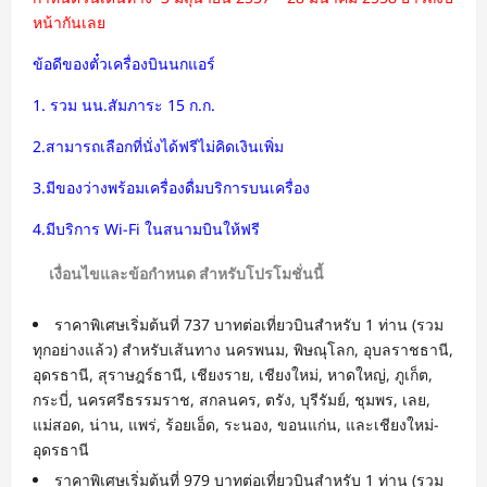
หน้ากันเลย
ข้อดีของตั๋วเครื่องบินนกแอร์
1. รวม นน.สัมภาระ 15 ก.ก.
2.สามารถเลือกที่นั่งได้ฟรีไม่คิดเงินเพิ่ม
3.มีของว่างพร้อมเครื่องดื่มบริการบนเครื่อง
4.มีบริการ Wi-Fi ในสนามบินให้ฟรี
เงื่อนไขและข้อกำหนด สำหรับโปรโมชั่นนี้
ราคาพิเศษเริ่มต้นที่ 737 บาทต่อเที่ยวบินสำหรับ 1 ท่าน (รวม
ทุกอย่างแล้ว) สำหรับเส้นทาง นครพนม, พิษณุโลก, อุบลราชธานี,
อุดรธานี, สุราษฎร์ธานี, เชียงราย, เชียงใหม่, หาดใหญ่, ภูเก็ต,
กระบี่, นครศรีธรรมราช, สกลนคร, ตรัง, บุรีรัมย์, ชุมพร, เลย,
แม่สอด, น่าน, แพร่, ร้อยเอ็ด, ระนอง, ขอนแก่น, และเชียงใหม่-
อุดรธานี
ราคาพิเศษเริ่มต้นที่ 979 บาทต่อเที่ยวบินสำหรับ 1 ท่าน (รวม