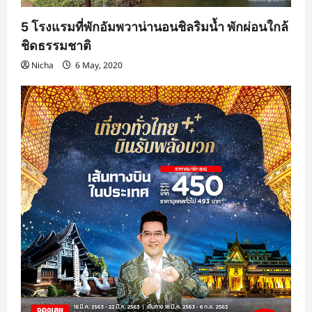
5 โรงแรมที่พักอัมพวาน่านอนชิลริมน้ำ พักผ่อนใกล้
ชิดธรรมชาติ
Nicha
6 May, 2020