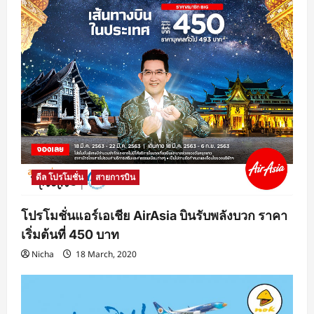
ดีล โปรโมชั่น
สายการบิน
โปรโมชั่นแอร์เอเชีย AirAsia บินรับพลังบวก ราคา
เริ่มต้นที่ 450 บาท
Nicha
18 March, 2020