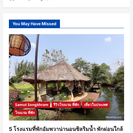
You May Have Missed
Samut Songkhram
รีวิวโรงแรม ที่พัก
เที่ยวในประเทศ
โรงแรม ที่พัก
5 โรงแรมที่พักอัมพวาน่านอนชิลริมน้ำ พักผ่อนใกล้