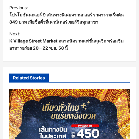
P
Previous:
o
โปรโมชั่นนกแอร์ 9 เส้นทางพิเศษจากนกแอร์ ราคารวมเริ่มต้น
s
849 บาท เมื่อซื้อตั๋วที่เคาน์เตอร์เซอร์วิสทุกสาขา
t
Next:
K Village Street Market ตลาดนัดรวมแฟชั่นสุดชิก พร้อมชิม
n
อาหารอร่อย 20 – 22 พ.ย. 58 นี้
a
v
i
Related Stories
g
a
t
i
o
n