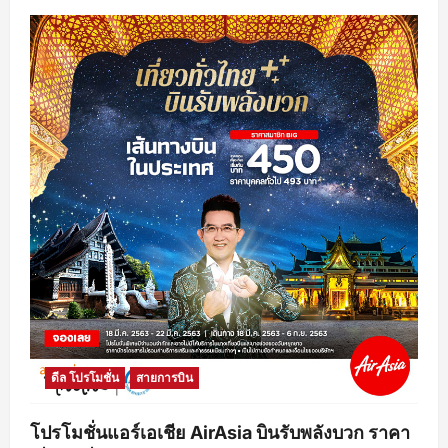
ดีล โปรโมชั่น
สายการบิน
โปรโมชั่นแอร์เอเชีย AirAsia บินรับพลังบวก ราคา