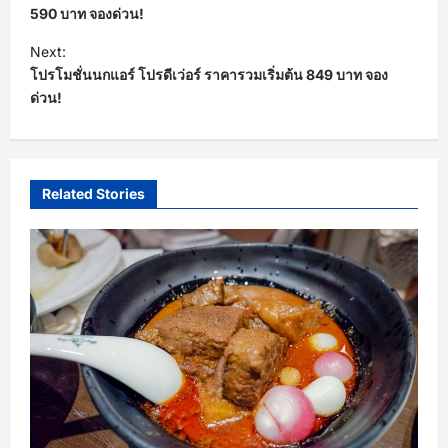
s
590 บาท จองด่วน!
t
Next:
โปรโมชั่นนกแอร์ โปรดีเว่อร์ ราคารวมเริ่มต้น 849 บาท จอง
n
ด่วน!
a
v
i
Related Stories
g
a
t
i
o
n