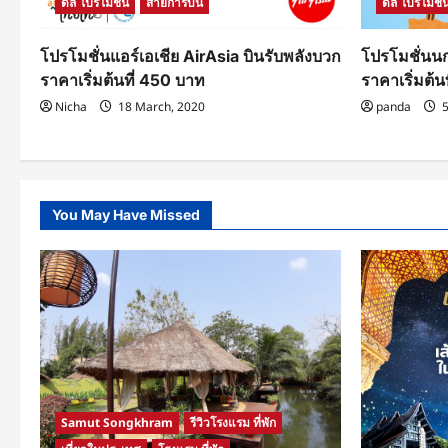
ดีล โปรโมชั่
ดีล โปรโมชั่น
สายการบิน
n
โปรโมชั่นนก
โปรโมชั่นแอร์เอเชีย AirAsia บินรับพลังบวก
ราคาเริ่มต้น
ราคาเริ่มต้นที่ 450 บาท
panda
5
Nicha
18 March, 2020
You May Have Missed
Samut Songkhram
รีวิวโรงแรม ที่พัก