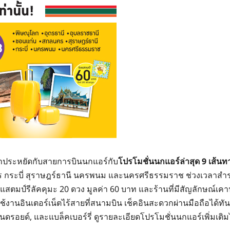
คาประหยัดกับสายการบินนกแอร์กับ
โปรโมชั่นนกแอร์ล่าสุด 9 เส้น
 กระบี่ สุราษฎร์ธานี นครพนม และนครศรีธรรมราช ช่วงเวลาสำรองท
ีแสตมป์รีลัคคุมะ 20 ดวง มูลค่า 60 บาท และร้านที่มีสัญลักษณ์เคา
มใช้งานอินเตอร์เน็ตไร้สายที่สนามบิน เช็คอินสะดวกผ่านมือถือได้ท
ดรอยด์, และแบล็คเบอร์รี่ ดูรายละเอียดโปรโมชั่นนกแอร์เพิ่มเติมได