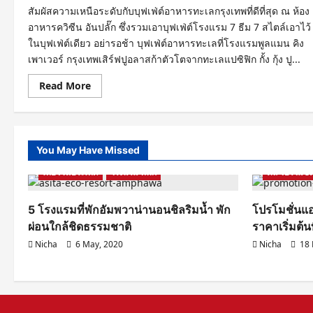
สัมผัสความเหนือระดับกับบุฟเฟ่ต์อาหารทะเลกรุงเทพที่ดีที่สุด ณ ห้อง
อาหารควิซีน อันปลั๊ก ซึ่งรวมเอาบุฟเฟ่ต์โรงแรม 7 ธีม 7 สไตล์เอาไว้
ในบุฟเฟ่ต์เดียว อย่ารอช้า บุฟเฟ่ต์อาหารทะเลที่โรงแรมพูลแมน คิง
เพาเวอร์ กรุงเทพเสิร์ฟปูอลาสก้าตัวโตจากทะเลแปซิฟิก กั้ง กุ้ง ปู...
Read
Read More
more
about
ห้อง
อา
หาร
ค
You May Have Missed
วิ
Samut Songkhram
รีวิวโรงแรม ที่พัก
ซีน
เที่ยวในประเทศ
อัน
โรงแรม ที่พัก
ดีล โปรโมชั่
ปลั๊ก
พบ
กับ
5 โรงแรมที่พักอัมพวาน่านอนชิลริมน้ำ พัก
โปรโมชั่นแอ
บุฟเฟ่ต์
อาหาร
ผ่อนใกล้ชิดธรรมชาติ
ราคาเริ่มต้น
ทะเล
ชุด
Nicha
6 May, 2020
Nicha
18 
ใหม่
ที่
Pullman
Bangkok
King
Power