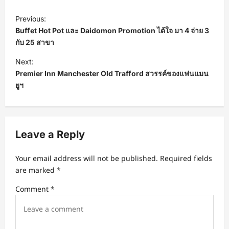
P
Previous:
o
Buffet Hot Pot และ Daidomon Promotion ได้ใจ มา 4 จ่าย 3
s
กับ 25 สาขา
t
Next:
Premier Inn Manchester Old Trafford สวรรค์ของแฟนแมน
n
ยูฯ
a
v
i
Leave a Reply
g
a
Your email address will not be published.
Required fields
t
are marked
*
i
Comment
*
o
n