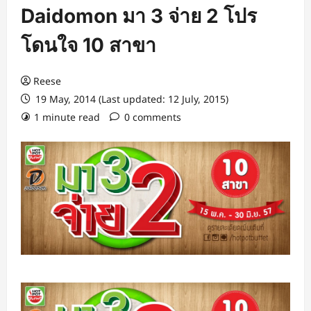
Daidomon มา 3 จ่าย 2 โปร
โดนใจ 10 สาขา
Reese
19 May, 2014 (Last updated: 12 July, 2015)
1 minute read
0 comments