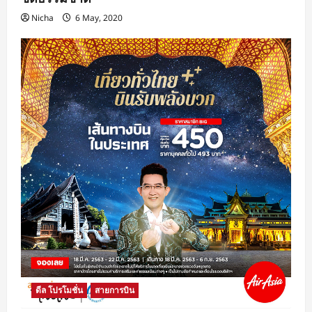
Nicha
6 May, 2020
ดีล โปรโมชั่น
สายการบิน