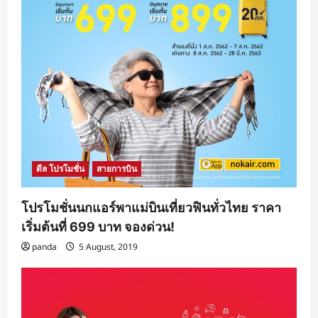
ดีล โปรโมชั่น
สายการบิน
โปรโมชั่นนกแอร์พาแม่บินเที่ยวฟินทั่วไทย ราคา
เริ่มต้นที่ 699 บาท จองด่วน!
panda
5 August, 2019