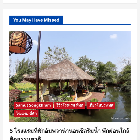
You May Have Missed
Samut Songkhram
รีวิวโรงแรม ที่พัก
เที่ยวในประเทศ
โรงแรม ที่พัก
5 โรงแรมที่พักอัมพวาน่านอนชิลริมน้ำ พักผ่อนใกล้
ชิดธรรมชาติ