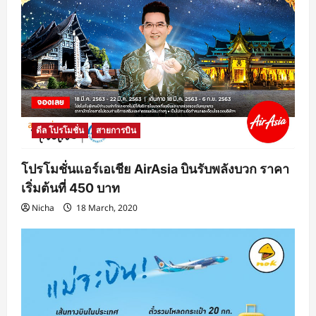
ดีล โปรโมชั่น
สายการบิน
โปรโมชั่นแอร์เอเชีย AirAsia บินรับพลังบวก ราคา
เริ่มต้นที่ 450 บาท
Nicha
18 March, 2020