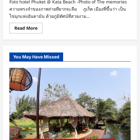
Foto hotel Phuket @ Kata Beach -Photo of The memories
ความทรงจำของภาพถ่ายที่ยากจะลืม ภูเก็ต เมืองที่ขึ้นว่า เป็น
ไข่มุกแห่งอันดามัน ด้วยภูมิทัศน์ที่สวยงาม...
Read
Read More
more
about
Foto
hotel
Phuket
@
You May Have Missed
Kata
Beach
–
Photo
of
The
memories
ความ
ทรง
จำ
ของ
ภาพถ่าย
ที่
ยาก
จะ
ลืม