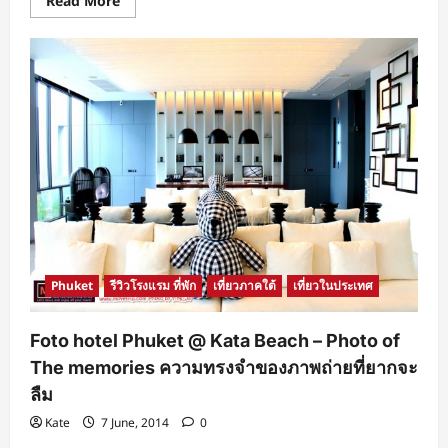
Read More
more
about
อิ่ม
อร่อย
พร้อม
ชม
พระอาทิตย์
ตกดิน
ใน
บรรยากาศ
โร
แมน
ติก
ริม
หาด
กะตะ
@Beach
Bar
&
Restaurant
Phuket
รีวิวโรงแรม ที่พัก
เที่ยวภาคใต้
เที่ยวในประเทศ
By
Kata
Beach
Resort
Foto hotel Phuket @ Kata Beach – Photo of
&
Spa
The memories ความทรงจำของภาพถ่ายที่ยากจะ
Phuket
ลืม
Kate
7 June, 2014
0