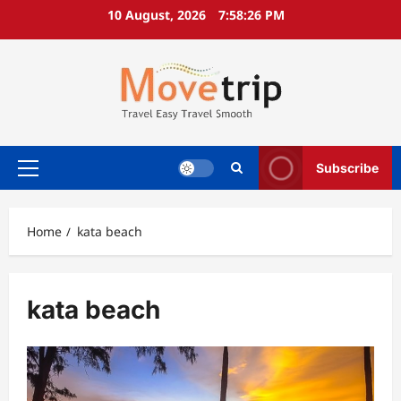
Skip
10 August, 2026
7:58:26 PM
to
content
Subscribe
Primary
Menu
Home
kata beach
kata beach