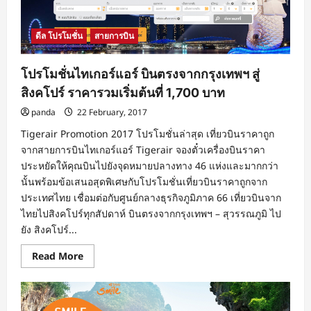
เอเชีย
AirAsia
BIG
Point
ดีล โปรโมชั่น
สายการบิน
แจก
จริง
100
คะแนน
โปรโมชั่นไทเกอร์แอร์ บินตรงจากกรุงเทพฯ สู่
เฉพาะ
ลูกค้า
สิงคโปร์ ราคารวมเริ่มต้นที่ 1,700 บาท
LINE
AirAsia
panda
22 February, 2017
Thailand
เท่านั้น
Tigerair Promotion 2017 โปรโมชั่นล่าสุด เที่ยวบินราคาถูก
จากสายการบินไทเกอร์แอร์ Tigerair จองตั๋วเครื่องบินราคา
ประหยัดให้คุณบินไปยังจุดหมายปลางทาง 46 แห่งและมากกว่า
นั้นพร้อมข้อเสนอสุดพิเศษกับโปรโมชั่นเที่ยวบินราคาถูกจาก
ประเทศไทย เชื่อมต่อกับศูนย์กลางธุรกิจภูมิภาค 66 เที่ยวบินจาก
ไทยไปสิงคโปร์ทุกสัปดาห์ บินตรงจากกรุงเทพฯ – สุวรรณภูมิ ไป
ยัง สิงคโปร์...
Read
Read More
more
about
โปร
โม
ชั่น