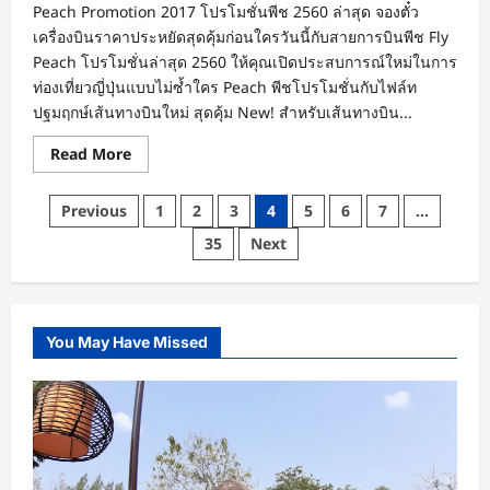
ราคา
Peach Promotion 2017 โปรโมชั่นพีช 2560 ล่าสุด จองตั๋ว
รวม
เครื่องบินราคาประหยัดสุดคุ้มก่อนใครวันนี้กับสายการบินพีช Fly
เริ่ม
ต้น
Peach โปรโมชั่นล่าสุด 2560 ให้คุณเปิดประสบการณ์ใหม่ในการ
ที่
580
ท่องเที่ยวญี่ปุ่นแบบไม่ซ้ำใคร Peach พีชโปรโมชั่นกับไฟล์ท
บาท
ปฐมฤกษ์เส้นทางบินใหม่ สุดคุ้ม New! สำหรับเส้นทางบิน...
Read
Read More
more
about
New!
Posts
Previous
1
2
3
4
5
6
7
…
โปร
โม
pagination
35
Next
ชั่น
Peach
ไฟล์
ท
ปฐมฤกษ์
เส้น
ทาง
You May Have Missed
บิน
ใหม่
กรุงเทพฯ
(สุวรรณภูมิ)
สู่
โอ
กิน
าว่า
(นาฮะ)
ราคา