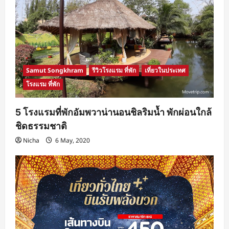
เริ่ม
ต้น
เพียง
2,299
บาท
จอง
ด่วน!
Samut Songkhram
รีวิวโรงแรม ที่พัก
เที่ยวในประเทศ
โรงแรม ที่พัก
5 โรงแรมที่พักอัมพวาน่านอนชิลริมน้ำ พักผ่อนใกล้
ชิดธรรมชาติ
Nicha
6 May, 2020