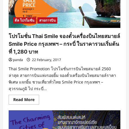
ไท
เกอร์
แอร์
บิน
ตรง
ดีล โปรโมชั่น
สายการบิน
จาก
กรุงเทพฯ
สู่
สิงคโปร์
โปรโมชั่น Thai Smile จองตั๋วเครื่องบินไทยสมายล์
ราคา
รวม
Smile Price กรุงเทพฯ – กระบี่ ในราคารวมเริ่มต้น
เริ่ม
ต้น
ที่ 1,280 บาท
ที่
1,700
panda
22 February, 2017
บาท
Thai Smile Promotion โปรโมชั่นการบินไทยสมายล์ 2560
ล่าสุด สายการบินแห่งรอยยิ้ม จองตั๋วเครื่องบินไทยสมายล์ราคา
พิเศษ แจกยิ้ม ชวนเที่ยวทั่วไทย Smile Price กรุงเทพฯ –
สุวรรณภูมิ ไป กระบี่...
Read
Read More
more
about
โปร
โม
ชั่น
Thai
Smile