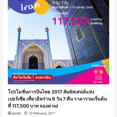
จอง
ตั๋ว
เครื่อง
บิน
ไทย
สมา
ยล์
Smile
Price
กรุงเทพฯ
–
กระบี่
ใน
ราคา
รวม
เริ่ม
ต้น
ที่
1,280
บาท
ดีล โปรโมชั่น
สายการบิน
โปรโมชั่นการบินไทย 2017 สัมผัสเสน่ห์แห่ง
เปอร์เซีย เที่ยวอิหร่าน 9 วัน 7 คืน ราคารวมเริ่มต้น
ที่ 117,500 บาท จองด่วน!
panda
22 February, 2017