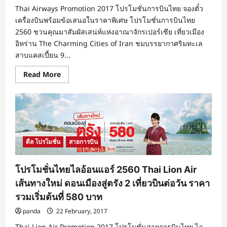
Thai Airways Promotion 2017 โปรโมชั่นการบินไทย จองตั๋ว
เครื่องบินพร้อมข้อเสนอในราคาพิเศษ โปรโมชั่นการบินไทย
2560 ชวนคุณมาสัมผัสเสน่ห์แห่งอาณาจักรเปอร์เซีย เที่ยวเมือง
อิหร่าน The Charming Cities of Iran ชมบรรยากาศริมทะเล
สาบแคสเปี้ยน 9...
Read
Read More
more
about
โปร
โม
ชั่
นกา
รบิน
ไทย
2017
ดีล โปรโมชั่น
สายการบิน
สัมผัส
เสน่ห์
แห่ง
เปอร์เซีย
โปรโมชั่นไทยไลอ้อนแอร์ 2560 Thai Lion Air
เที่ยว
อิหร่าน
เส้นทางใหม่ ดอนเมืองสู่ตรัง 2 เที่ยวบินต่อวัน ราคา
9
วัน
รวมเริ่มต้นที่ 580 บาท
7
คืน
panda
22 February, 2017
ราคา
รวม
Thai Lion Air Promotion 2017 โปรโมชั่นสายการบินไทย ไล