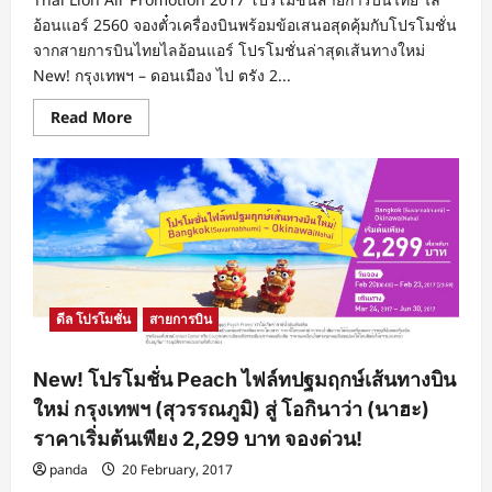
เริ่ม
ต้น
อ้อนแอร์ 2560 จองตั๋วเครื่องบินพร้อมข้อเสนอสุดคุ้มกับโปรโมชั่น
ที่
จากสายการบินไทยไลอ้อนแอร์ โปรโมชั่นล่าสุดเส้นทางใหม่
117,500
บาท
New! กรุงเทพฯ – ดอนเมือง ไป ตรัง 2...
จอง
ด่วน!
Read
Read More
more
about
โปร
โม
ชั่น
ไทย
ไล
อ้อน
แอร์
2560
Thai
Lion
Air
ดีล โปรโมชั่น
สายการบิน
เส้น
ทาง
ใหม่
ดอนเมือง
New! โปรโมชั่น Peach ไฟล์ทปฐมฤกษ์เส้นทางบิน
สู่
ตรัง
ใหม่ กรุงเทพฯ (สุวรรณภูมิ) สู่ โอกินาว่า (นาฮะ)
2
ราคาเริ่มต้นเพียง 2,299 บาท จองด่วน!
เที่ยว
บิน
ต่อ
panda
20 February, 2017
วัน