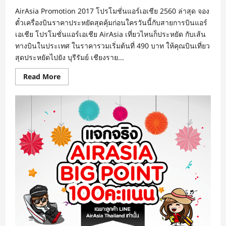
จอง
ด่วน!
AirAsia Promotion 2017 โปรโมชั่นแอร์เอเชีย 2560 ล่าสุด จอง
ตั๋วเครื่องบินราคาประหยัดสุดคุ้มก่อนใครวันนี้กับสายการบินแอร์
เอเชีย โปรโมชั่นแอร์เอเชีย AirAsia เที่ยวไหนก็ประหยัด กับเส้น
ทางบินในประเทศ ในราคารวมเริ่มต้นที่ 490 บาท ให้คุณบินเที่ยว
สุดประหยัดไปยัง บุรีรัมย์ เชียงราย...
Read
Read More
more
about
โปร
โม
ชั่น
แอร์
เอเชีย
2017
เที่ยว
ไหน
ก็
ประหยัด
บิน
ใน
ประเทศ
ราคา
รวม
เริ่ม
ต้น
ที่
490