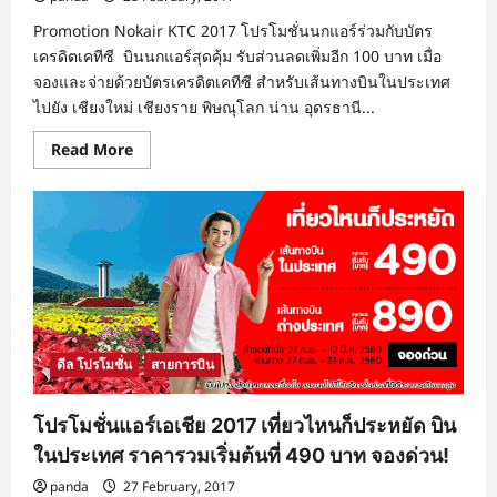
เริ่ม
ต้น
Promotion Nokair KTC 2017 โปรโมชั่นนกแอร์ร่วมกับบัตร
ที่
6,045
เครดิตเคทีซี บินนกแอร์สุดคุ้ม รับส่วนลดเพิ่มอีก 100 บาท เมื่อ
บาท
จองและจ่ายด้วยบัตรเครดิตเคทีซี สำหรับเส้นทางบินในประเทศ
ไปยัง เชียงใหม่ เชียงราย พิษณุโลก น่าน อุดรธานี...
Read
Read More
more
about
โปร
โม
ชั่น
นก
แอร์
ร่วม
กับ
บัตร
เครดิต
เค
ทีซี
บิน
ดีล โปรโมชั่น
สายการบิน
นก
แอร์
สุด
โปรโมชั่นแอร์เอเชีย 2017 เที่ยวไหนก็ประหยัด บิน
คุ้ม
รับ
ในประเทศ ราคารวมเริ่มต้นที่ 490 บาท จองด่วน!
ส่วนลด
100
panda
27 February, 2017
บาท