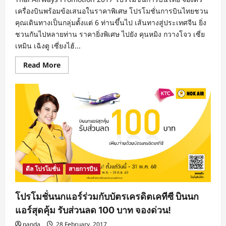
เครื่องบินพร้อมข้อเสนอในราคาพิเศษ โปรโมชั่นการบินไทยชวน
คุณเดินทางเป็นกลุ่มตั้งแต่ 6 ท่านขึ้นไป เส้นทางสู่ประเทศจีน ยิ่ง
ชวนกันไปหลายท่าน ราคายิ่งพิเศษ ไปยัง คุนหมิง กวางโจว เซี่ย
เหมิน เฉิงตู เซี่ยงไฮ้...
Read
Read More
more
about
โปร
โม
ชั่
นกา
รบิน
ไทย
2017
เส้น
ทาง
สู่
ประเทศ
จีน
ดีล โปรโมชั่น
สายการบิน
เดิน
ทาง
เป็นก
ลุ่ม
โปรโมชั่นนกแอร์ร่วมกับบัตรเครดิตเคทีซี บินนก
ราคา
พิเศษ
แอร์สุดคุ้ม รับส่วนลด 100 บาท จองด่วน!
กว่า
รวม
panda
28 February, 2017