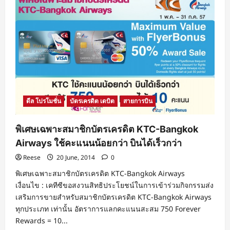
ดีล โปรโมชั่น
บัตรเครดิต เดบิต
สายการบิน
พิเศษเฉพาะสมาชิกบัตรเครดิต KTC-Bangkok
Airways ใช้คะแนนน้อยกว่า บินได้เร็วกว่า
Reese
20 June, 2014
0
พิเศษเฉพาะสมาชิกบัตรเครดิต KTC-Bangkok Airways
เงื่อนไข : เคทีซีขอสงวนสิทธิประโยชน์ในการเข้าร่วมกิจกรรมส่ง
เสริมการขายสำหรับสมาชิกบัตรเครดิต KTC-Bangkok Airways
ทุกประเภท เท่านั้น อัตราการแลกคะแนนสะสม 750 Forever
Rewards = 10...