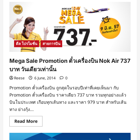
มา
อีก
แล้ว
Nok
air
Promotion
898
บาท
บิน
คุ้ม
ดีล โปรโมชั่น
สายการบิน
ประหยัด
สตางค์
Mega Sale Promotion ตั๋วเครื่องบิน Nok Air 737
บาท วันเดียวเท่านั้น
Reese
6 June, 2014
0
Promotion ตั๋วเครื่องบิน ถูกสุดในรอบปีเท่าที่เคยเห็นมา กับ
Promotion ตั๋วเครื่องบิน ราคาเดียว 737 บาท รวมทุกอย่างแล้ว
บินในประเทศ เกือบทุกเส้นทาง และราคา 979 บาท สำหรับเส้น
ทาง ย่างกุ้ง...
Read
Read More
more
about
Mega
Sale