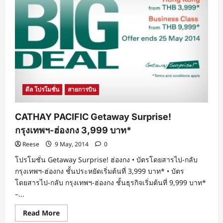
ปี
Promotion
จอง
ตั๋ว
เครื่อง
บิน
Bangkok
Airways
เริ่ม
ต้น
1,040
บาท
ดีล โปรโมชั่น
สายการบิน
CATHAY PACIFIC Getaway Surprise!
กรุงเทพฯ-ฮ่องกง 3,999 บาท*
Reese
9 May, 2014
0
โปรโมชั่น Getaway Surprise! ฮ่องกง • บัตรโดยสารไป-กลับ
กรุงเทพฯ-ฮ่องกง ชั้นประหยัดเริ่มต้นที่ 3,999 บาท* • บัตร
โดยสารไป-กลับ กรุงเทพฯ-ฮ่องกง ชั้นธุรกิจเริ่มต้นที่ 9,999 บาท*
–...
Read
Read More
more