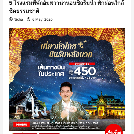
5 โรงแรมที่พักอัมพวาน่านอนชิลริมน้ำ พักผ่อนใกล้
ชิดธรรมชาติ
Nicha
6 May, 2020