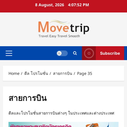
Skip
8 August, 2026
4:07:53 PM
to
content
Subscribe
Primary
Menu
Home
ดีล โปรโมชั่น
สายการบิน
Page 35
สายการบิน
ดีลและโปรโมชั่นสายการบินต่างๆ ในประเทศและต่างประเทศ