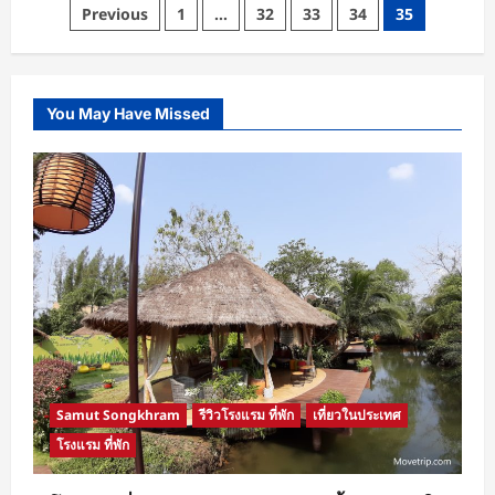
พิเศษ
Posts
Previous
1
…
32
33
34
35
กับ
โปร
pagination
โม
ชั่
นทุก
วัน
ศุกร์
You May Have Missed
AirAsia
FaBulous
Fly-
Day
ราคา
เริ่ม
ต้น
890
บาท
จอง
ด่วน!
Samut Songkhram
รีวิวโรงแรม ที่พัก
เที่ยวในประเทศ
โรงแรม ที่พัก