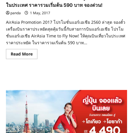
ที่
4,300
ในประเทศ ราคารวมเริ่มต้น 590 บาท จองด่วน!
บาท
จอง
panda
1 May, 2017
ด่วน!
AirAsia Promotion 2017 โปรโมชั่นแอร์เอเชีย 2560 ล่าสุด จองตั๋ว
เครื่องบินราคาประหยัดสุดคุ้มวันนี้กับสายการบินแอร์เอเชีย โปรโม
ชั่นแอร์เอเชีย AirAsia Time to Fly Now! ให้คุณบินเที่ยวในประเทศ
ราคาประหยัด ในราคารวมเริ่มต้น 590 บาท...
Read
Read More
more
about
โปร
โม
ชั่น
แอร์
เอเชีย
2017
Time
to
Fly
Now!
เส้น
ทาง
บิน
ใน
ประเทศ
ราคา
รวม