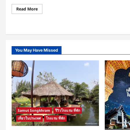
Read
Read More
more
about
โปร
โม
ชั่น
แอร์
เอเชีย
2017
Fly
Me
You May Have Missed
Now!
เส้น
ทาง
บิน
ใน
ประเทศ
ราคา
รวม
เริ่ม
ต้น
590
บาท
จอง
ด่วน!
Samut Songkhram
รีวิวโรงแรม ที่พัก
เที่ยวในประเทศ
โรงแรม ที่พัก