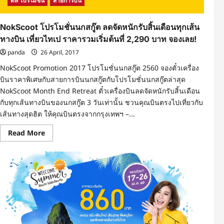
ดีล โปรโมชั่น
สายการบิน
NokScoot โปรโมชั่นนกสกู๊ต ลดจัดหนักรับสิ้นเดือนทุกเส้น
ทางบิน เที่ยวไทเป ราคารวมเริ่มต้นที่ 2,290 บาท จองเลย!
panda
26 April, 2017
NokScoot Promotion 2017 โปรโมชั่นนกสกู๊ต 2560 จองตั๋วเครื่อง
บินราคาพิเศษกับสายการบินนกสกู๊ตกับโปรโมชั่นนกสกู๊ตล่าสุด
NokScoot Month End Retreat ตั๋วเครื่องบินลดจัดหนักรับสิ้นเดือน
กับทุกเส้นทางบินของนกสกู๊ต 3 วันเท่านั้น ชวนคุณบินตรงไปเที่ยวกับ
เส้นทางสุดฮิต ให้คุณบินตรงจากกรุงเทพฯ –...
Read
Read More
more
about
NokScoot
โปร
โม
ชั่น
นก
สกู๊ต
ลด
จัด
หนัก
รับ
สิ้น