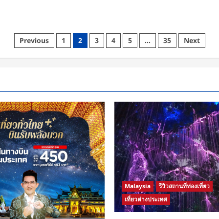
ซาก้
า
ราคา
รวม
เริ่ม
ต้น
Posts
Previous
1
2
3
4
5
…
35
Next
4,490
บาท
pagination
จอง
แล้ว
บิน
เลย!
Malaysia
รีวิวสถานที่ท่องเที่ยว
เที่ยวต่างประเทศ