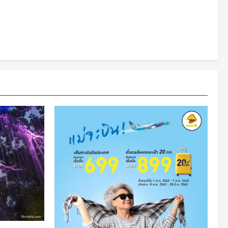
รวม
เริ่ม
ต้น
ที่
860
บาท
จอง
ด่วน!