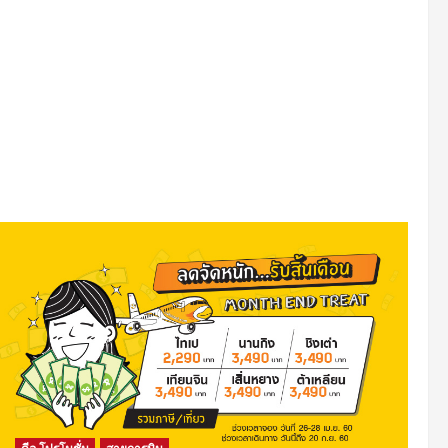
อ้อน
แอร์
2560
Thai
Lion
Air
เวลา
ดีๆ
ราคา
คุ้ม
บิน
ภายใน
ประเทศ
ราคา
รวม
เริ่ม
ต้น
ที่
690
บาท