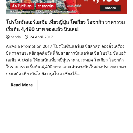
เริ่ม
ดีล โปรโมชั่น
สายการบิน
ต้น
590
บาท
จอง
โปรโมชั่นแอร์เอเชีย เที่ยวญี่ปุ่น โตเกียว โอซาก้า ราคารวม
ด่วน!
เริ่มต้น 4,490 บาท จองแล้ว บินเลย!
panda
24 April, 2017
AirAsia Promotion 2017 โปรโมชั่นแอร์เอเชียล่าสุด จองตั๋วเครื่อง
บินราคาประหยัดสุดคุ้มวันนี้กับสายการบินแอร์เอเชีย โปรโมชั่นแอร์
เอเชีย AirAsia ให้คุณบินเที่ยวญี่ปุ่นราคาประหยัด โตเกียว โอซาก้า
ในราคารวมเริ่มต้น 4,490 บาท และเส้นทางบินในต่างประเทศราคา
ประหยัด เที่ยวบินไปยัง กรุงโซล เซี่ยงไฮ้...
Read
Read More
more
about
โปร
โม
ชั่น
แอร์
เอเชีย
เที่ยว
ญี่ปุ่น
โตเกียว
โอ