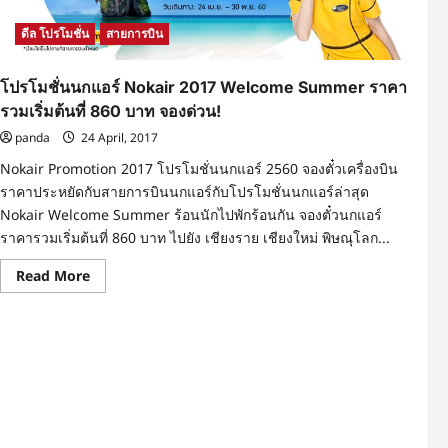
เดือน
ทุก
ดีล โปรโมชั่น
สายการบิน
เส้น
ทาง
บิน
เที่ยว
โปรโมชั่นนกแอร์ Nokair 2017 Welcome Summer ราคา
ไทเป
ราคา
รวมเริ่มต้นที่ 860 บาท จองด่วน!
รวม
เริ่ม
panda
24 April, 2017
ต้น
ที่
Nokair Promotion 2017 โปรโมชั่นนกแอร์ 2560 จองตั๋วเครื่องบิน
2,290
ราคาประหยัดกับสายการบินนกแอร์กับโปรโมชั่นนกแอร์ล่าสุด
บาท
จอง
Nokair Welcome Summer ร้อนนักไปพักร้อนกัน จองตั๋วนกแอร์
เลย!
ราคารวมเริ่มต้นที่ 860 บาท ไปยัง เชียงราย เชียงใหม่ พิษณุโลก...
Read
Read More
more
about
โปร
โม
ชั่น
นก
แอร์
Nokair
2017
Welcome
Summer
ราคา