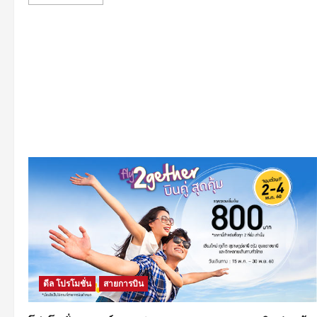
more
about
โปร
โม
ชั่น
แอร์
เอเชีย
2017
ทริป
ความ
สุข
ใน
ราคา
สุด
ประหยัด
เส้น
ทาง
บิน
ใน
ประเทศ
ราคา
รวม
เริ่ม
ต้น
590
บาท
จอง
ด่วน!
ดีล โปรโมชั่น
สายการบิน