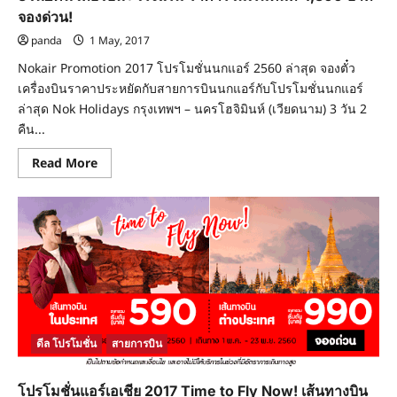
จองด่วน!
panda
1 May, 2017
Nokair Promotion 2017 โปรโมชั่นนกแอร์ 2560 ล่าสุด จองตั๋ว
เครื่องบินราคาประหยัดกับสายการบินนกแอร์กับโปรโมชั่นนกแอร์
ล่าสุด Nok Holidays กรุงเทพฯ – นครโฮจิมินห์ (เวียดนาม) 3 วัน 2
คืน...
Read
Read More
more
about
โปร
โม
ชั่น
นก
แอร์
Nokair
2017
เที่ยว
นครโฮจิมินห์
3วัน2คืน
เที่ยว
บิน+โรงแรม
ดีล โปรโมชั่น
สายการบิน
ราคา
รวม
เริ่ม
ต้น
โปรโมชั่นแอร์เอเชีย 2017 Time to Fly Now! เส้นทางบิน