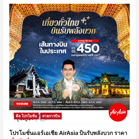
ดีล โปรโมชั่น
สายการบิน
โปรโมชั่นแอร์เอเชีย AirAsia บินรับพลังบวก ราคา