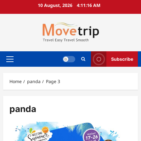
Skip
10 August, 2026
4:11:17 AM
to
content
Subscribe
Primary
Menu
Home
panda
Page 3
panda