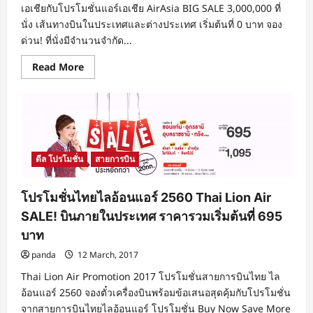
เอเชียกับโปรโมชั่นแอร์เอเชีย AirAsia BIG SALE 3,000,000 ที่
นั่ง เส้นทางบินในประเทศและต่างประเทศ เริ่มต้นที่ 0 บาท จอง
ด่วน! ที่นั่งมีจำนวนจำกัด...
Read
Read More
more
about
โปร
โม
ชั่น
แอร์
เอเชีย
2017
BIG
ดีล โปรโมชั่น
สายการบิน
SALE
3,000,000
ที่
นั่ง
โปรโมชั่นไทยไลอ้อนแอร์ 2560 Thai Lion Air
เส้น
ทาง
SALE! บินภายในประเทศ ราคารวมเริ่มต้นที่ 695
บิน
ใน
บาท
ประเทศ
และ
panda
12 March, 2017
ต่าง
ประเทศ
Thai Lion Air Promotion 2017 โปรโมชั่นสายการบินไทย ไล
เริ่ม
ต้น
อ้อนแอร์ 2560 จองตั๋วเครื่องบินพร้อมข้อเสนอสุดคุ้มกับโปรโมชั่น
ที่
จากสายการบินไทยไลอ้อนแอร์ โปรโมชั่น Buy Now Save More
0