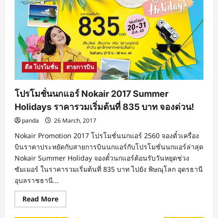
ชั่น
นก
แอร์
Nokair
2017
Welcome
Summer
ราคา
รวม
เริ่ม
ดีล โปรโมชั่น
สายการบิน
ต้น
ที่
860
บาท
โปรโมชั่นนกแอร์ Nokair 2017 Summer
จอง
ด่วน!
Holidays ราคารวมเริ่มต้นที่ 835 บาท จองด่วน!
panda
26 March, 2017
Nokair Promotion 2017 โปรโมชั่นนกแอร์ 2560 จองตั๋วเครื่อง
บินราคาประหยัดกับสายการบินนกแอร์กับโปรโมชั่นนกแอร์ล่าสุด
Nokair Summer Holiday จองตั๋วนกแอร์ต้อนรับวันหยุดช่วง
ซัมเมอร์ ในราคารวมเริ่มต้นที่ 835 บาท ไปยัง พิษณุโลก อุดรธานี
อุบลราชธานี...
Read
Read More
more
about