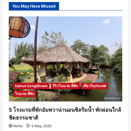
ฟิน
ถิ่น
You May Have Missed
สต
รอว์
เบอร์
รี่
กรุงเทพฯ
–
โซล
ราคา
รวม
เริ่ม
ต้น
ที่
3,990
บาท
จอง
ด่วน!
Samut Songkhram
รีวิวโรงแรม ที่พัก
เที่ยวในประเทศ
โรงแรม ที่พัก
5 โรงแรมที่พักอัมพวาน่านอนชิลริมน้ำ พักผ่อนใกล้
ชิดธรรมชาติ
Nicha
6 May, 2020