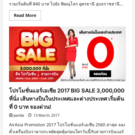
รวมเริ่มต้นที่ 840 บาท ไปยัง พิษณุโลก อุดรธานี อุบลราชธานี...
Read
Read More
more
about
โปร
โม
ชั่น
นก
แอร์
Nokair
2017
Happy
Hour
09.00-
19.00
น.
ดีล โปรโมชั่น
สายการบิน
ราคา
รวม
เริ่ม
โปรโมชั่นแอร์เอเชีย 2017 BIG SALE 3,000,000
ต้น
ที่
ที่นั่ง เส้นทางบินในประเทศและต่างประเทศ เริ่มต้น
840
บาท
ที่ 0 บาท จองด่วน!
จอง
ด่วน!
panda
13 March, 2017
AirAsia Promotion 2017 โปรโมชั่นแอร์เอเชีย 2560 ล่าสุด จอง
ตั๋วเครื่องบินราคาประหยัดสุดคุ้มก่อนใครวันนี้กับสายการบินแอร์