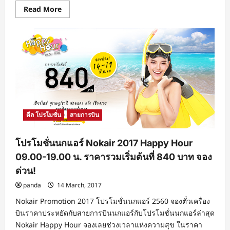
Read
Read More
more
about
โปร
โม
ชั่น
นก
แอร์
Nokair
2017
Mega
Sale
ราคา
รวม
เริ่ม
ดีล โปรโมชั่น
สายการบิน
ต้น
ที่
590
บาท
โปรโมชั่นนกแอร์ Nokair 2017 Happy Hour
14
–
09.00-19.00 น. ราคารวมเริ่มต้นที่ 840 บาท จอง
15
มี.ค.
ด่วน!
60
เท่านั้น
panda
14 March, 2017
จอง
ด่วน!
Nokair Promotion 2017 โปรโมชั่นนกแอร์ 2560 จองตั๋วเครื่อง
บินราคาประหยัดกับสายการบินนกแอร์กับโปรโมชั่นนกแอร์ล่าสุด
Nokair Happy Hour จองเลยช่วงเวลาแห่งความสุข ในราคา