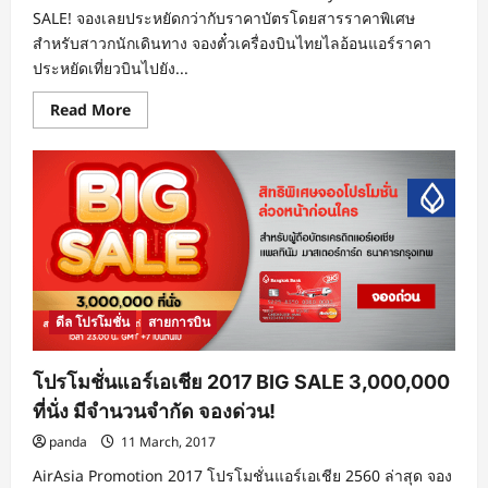
บาท
SALE! จองเลยประหยัดกว่ากับราคาบัตรโดยสารราคาพิเศษ
จอง
ด่วน!
สำหรับสาวกนักเดินทาง จองตั๋วเครื่องบินไทยไลอ้อนแอร์ราคา
ประหยัดเที่ยวบินไปยัง...
Read
Read More
more
about
โปร
โม
ชั่น
ไทย
ไล
อ้อน
แอร์
2560
Thai
Lion
Air
SALE!
ดีล โปรโมชั่น
สายการบิน
บิน
ภายใน
ประเทศ
โปรโมชั่นแอร์เอเชีย 2017 BIG SALE 3,000,000
ราคา
รวม
ที่นั่ง มีจำนวนจำกัด จองด่วน!
เริ่ม
ต้น
panda
11 March, 2017
ที่
695
บาท
AirAsia Promotion 2017 โปรโมชั่นแอร์เอเชีย 2560 ล่าสุด จอง