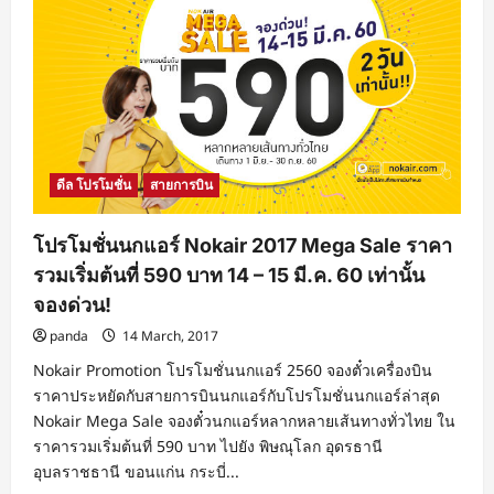
โปร
โม
ชั่น
นก
แอร์
Nokair
2017
Summer
Holidays
ราคา
รวม
เริ่ม
ดีล โปรโมชั่น
สายการบิน
ต้น
ที่
835
บาท
โปรโมชั่นนกแอร์ Nokair 2017 Mega Sale ราคา
จอง
ด่วน!
รวมเริ่มต้นที่ 590 บาท 14 – 15 มี.ค. 60 เท่านั้น
จองด่วน!
panda
14 March, 2017
Nokair Promotion โปรโมชั่นนกแอร์ 2560 จองตั๋วเครื่องบิน
ราคาประหยัดกับสายการบินนกแอร์กับโปรโมชั่นนกแอร์ล่าสุด
Nokair Mega Sale จองตั๋วนกแอร์หลากหลายเส้นทางทั่วไทย ใน
ราคารวมเริ่มต้นที่ 590 บาท ไปยัง พิษณุโลก อุดรธานี
อุบลราชธานี ขอนแก่น กระบี่...