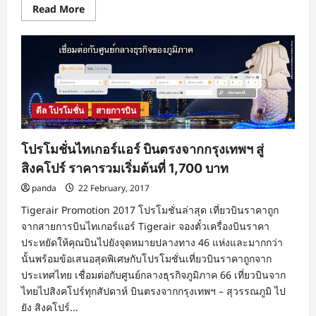
Read
Read More
more
about
Red
Planet
Asakusa
Tokyo
โรง
แรม
เรด
แพ
ดีล โปรโมชั่น
สายการบิน
ลน
เนต
อา
ซา
โปรโมชั่นไทเกอร์แอร์ บินตรงจากกรุงเทพฯ สู่
กุสะ
โตเกียว
สิงคโปร์ ราคารวมเริ่มต้นที่ 1,700 บาท
ที่พัก
ทำเล
panda
22 February, 2017
ดี
ชม
Tigerair Promotion 2017 โปรโมชั่นล่าสุด เที่ยวบินราคาถูก
ดอก
ซากุระ
จากสายการบินไทเกอร์แอร์ Tigerair จองตั๋วเครื่องบินราคา
บาน
ประหยัดให้คุณบินไปยังจุดหมายปลางทาง 46 แห่งและมากกว่า
ใน
ญี่ปุ่น
นั้นพร้อมข้อเสนอสุดพิเศษกับโปรโมชั่นเที่ยวบินราคาถูกจาก
ประเทศไทย เชื่อมต่อกับศูนย์กลางธุรกิจภูมิภาค 66 เที่ยวบินจาก
ไทยไปสิงคโปร์ทุกสัปดาห์ บินตรงจากกรุงเทพฯ – สุวรรณภูมิ ไป
ยัง สิงคโปร์...