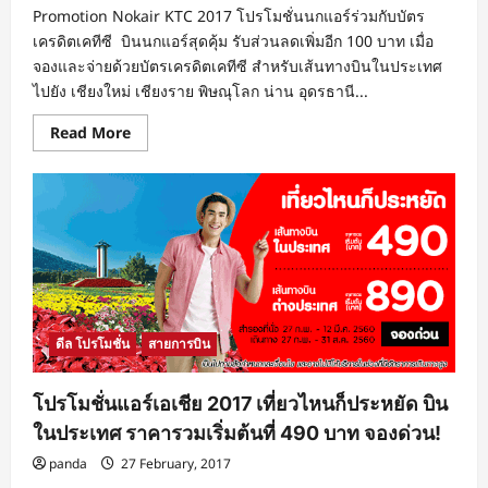
ต้น
Promotion Nokair KTC 2017 โปรโมชั่นนกแอร์ร่วมกับบัตร
ที่
6,045
เครดิตเคทีซี บินนกแอร์สุดคุ้ม รับส่วนลดเพิ่มอีก 100 บาท เมื่อ
บาท
จองและจ่ายด้วยบัตรเครดิตเคทีซี สำหรับเส้นทางบินในประเทศ
ไปยัง เชียงใหม่ เชียงราย พิษณุโลก น่าน อุดรธานี...
Read
Read More
more
about
โปร
โม
ชั่น
นก
แอร์
ร่วม
กับ
บัตร
เครดิต
เค
ทีซี
บิน
ดีล โปรโมชั่น
สายการบิน
นก
แอร์
สุด
โปรโมชั่นแอร์เอเชีย 2017 เที่ยวไหนก็ประหยัด บิน
คุ้ม
รับ
ในประเทศ ราคารวมเริ่มต้นที่ 490 บาท จองด่วน!
ส่วนลด
100
panda
27 February, 2017
บาท
จอง