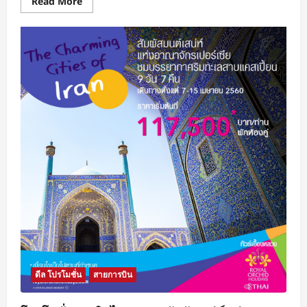
Read
Read More
more
about
โปร
โม
ชั่น
Thai
Smile
จอง
ตั๋ว
เครื่อง
บิน
ไทย
สมา
ยล์
Smile
Price
กรุงเทพฯ
–
กระบี่
ใน
ราคา
รวม
เริ่ม
ต้น
ที่
1,280
บาท
ดีล โปรโมชั่น
สายการบิน