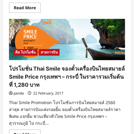
Read
Read More
more
about
โปร
โม
ชั่น
ไท
เกอร์
แอร์
บิน
ตรง
ดีล โปรโมชั่น
สายการบิน
จาก
กรุงเทพฯ
สู่
สิงคโปร์
โปรโมชั่น Thai Smile จองตั๋วเครื่องบินไทยสมายล์
ราคา
รวม
Smile Price กรุงเทพฯ – กระบี่ ในราคารวมเริ่มต้น
เริ่ม
ต้น
ที่ 1,280 บาท
ที่
1,700
panda
22 February, 2017
บาท
Thai Smile Promotion โปรโมชั่นการบินไทยสมายล์ 2560
ล่าสุด สายการบินแห่งรอยยิ้ม จองตั๋วเครื่องบินไทยสมายล์ราคา
พิเศษ แจกยิ้ม ชวนเที่ยวทั่วไทย Smile Price กรุงเทพฯ –
สุวรรณภูมิ ไป กระบี่...