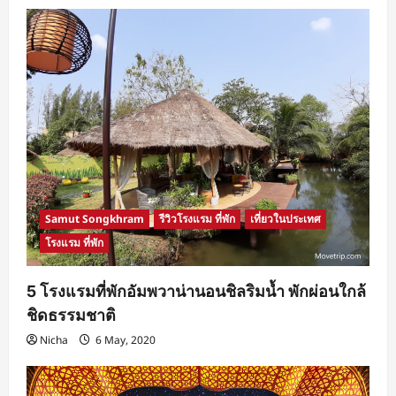
อิหร่าน
9
วัน
7
คืน
ราคา
รวม
เริ่ม
ต้น
ที่
117,500
บาท
จอง
ด่วน!
Samut Songkhram
รีวิวโรงแรม ที่พัก
เที่ยวในประเทศ
โรงแรม ที่พัก
5 โรงแรมที่พักอัมพวาน่านอนชิลริมน้ำ พักผ่อนใกล้
ชิดธรรมชาติ
Nicha
6 May, 2020