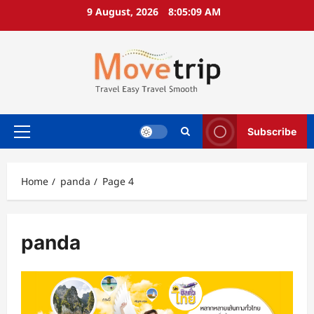
Skip
9 August, 2026
8:05:10 AM
to
content
Subscribe
Primary
Menu
Home
panda
Page 4
panda