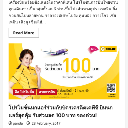
เครื่องบินพร้อมข้อเสนอในราคาพิเศษ โปรโมชั่นการบินไทยชวน
คุณเดินทางเป็นกลุ่มตั้งแต่ 6 ท่านขึ้นไป เส้นทางสู่ประเทศจีน ยิ่ง
ชวนกันไปหลายท่าน ราคายิ่งพิเศษ ไปยัง คุนหมิง กวางโจว เซี่ย
เหมิน เฉิงตู เซี่ยงไฮ้...
Read
Read More
more
about
โปร
โม
ชั่
นกา
รบิน
ไทย
2017
เส้น
ทาง
สู่
ประเทศ
จีน
ดีล โปรโมชั่น
สายการบิน
เดิน
ทาง
เป็นก
ลุ่ม
โปรโมชั่นนกแอร์ร่วมกับบัตรเครดิตเคทีซี บินนก
ราคา
พิเศษ
แอร์สุดคุ้ม รับส่วนลด 100 บาท จองด่วน!
กว่า
รวม
panda
28 February, 2017
เริ่ม