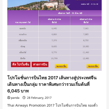
ชั่น
นก
แอร์
Nokair
2017
โปร
ชิล
ทั่ว
ไทย
ราคา
รวม
เริ่ม
ต้น
ที่
845
บาท
จอง
ด่วน!
ดีล โปรโมชั่น
สายการบิน
โปรโมชั่นการบินไทย 2017 เส้นทางสู่ประเทศจีน
เดินทางเป็นกลุ่ม ราคาพิเศษกว่ารวมเริ่มต้นที่
6,045 บาท
panda
28 February, 2017
Thai Airways Promotion 2017 โปรโมชั่นการบินไทย จองตั๋ว