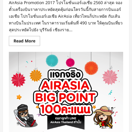
ด่วน!
AirAsia Promotion 2017 โปรโมชั่นแอร์เอเชีย 2560 ล่าสุด จอง
ตั๋วเครื่องบินราคาประหยัดสุดคุ้มก่อนใครวันนี้กับสายการบินแอร์
เอเชีย โปรโมชั่นแอร์เอเชีย AirAsia เที่ยวไหนก็ประหยัด กับเส้น
ทางบินในประเทศ ในราคารวมเริ่มต้นที่ 490 บาท ให้คุณบินเที่ยว
สุดประหยัดไปยัง บุรีรัมย์ เชียงราย...
Read
Read More
more
about
โปร
โม
ชั่น
แอร์
เอเชีย
2017
เที่ยว
ไหน
ก็
ประหยัด
บิน
ใน
ประเทศ
ราคา
รวม
เริ่ม
ต้น
ที่
490
บาท