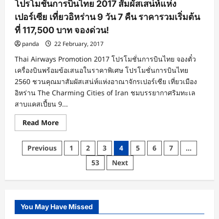
โปรโมชั่นการบินไทย 2017 สัมผัสเสน่ห์แห่ง
เปอร์เซีย เที่ยวอิหร่าน 9 วัน 7 คืน ราคารวมเริ่มต้น
ที่ 117,500 บาท จองด่วน!
panda
22 February, 2017
Thai Airways Promotion 2017 โปรโมชั่นการบินไทย จองตั๋ว
เครื่องบินพร้อมข้อเสนอในราคาพิเศษ โปรโมชั่นการบินไทย
2560 ชวนคุณมาสัมผัสเสน่ห์แห่งอาณาจักรเปอร์เซีย เที่ยวเมือง
อิหร่าน The Charming Cities of Iran ชมบรรยากาศริมทะเล
สาบแคสเปี้ยน 9...
Read
Read More
more
about
โปร
Posts
Previous
1
2
3
4
5
6
7
…
โม
ชั่
pagination
53
Next
นกา
รบิน
ไทย
2017
สัมผัส
เสน่ห์
แห่ง
You May Have Missed
เปอร์เซีย
เที่ยว