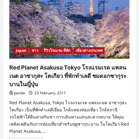
AirAsia
BIG
Point
แจก
จริง
100
คะแนน
เฉพาะ
ลูกค้า
LINE
AirAsia
Thailand
Japan
ข่าว
รีวิวโรงแรม ที่พัก
เที่ยวต่างประเทศ
เท่านั้น
Red Planet Asakusa Tokyo โรงแรมเรด แพลน
เนต อาซากุสะ โตเกียว ที่พักทำเลดี ชมดอกซากุระ
บานในญี่ปุ่น
panda
23 February, 2017
Red Planet Asakusa, Tokyo โรงแรมเรด แพลนเนต อาซากุสะ
โตเกียว เป็นที่พักทำเลดีเยี่ยม ใกล้แหล่งท่องเที่ยว ใกล้สถานี
รถไฟฟ้าใต้ดินสายกินช่า การเดินทางแสนสะดวกสบาย ให้คุณ
เพลิดเพลินกับการท่องเที่ยวสำหรับฤดูซากุระบาน ในโตเกียว Red
Planet Asakusa,...