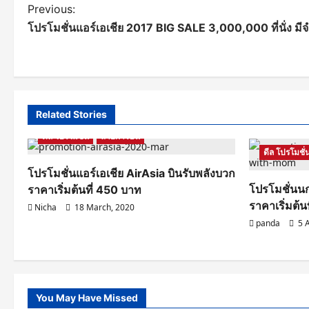
P
Previous:
โปรโมชั่นแอร์เอเชีย 2017 BIG SALE 3,000,000 ที่นั่ง มี
o
s
t
n
Related Stories
a
ดีล โปรโมชั่น
สายการบิน
ดีล โปรโมชั่
v
โปรโมชั่นแอร์เอเชีย AirAsia บินรับพลังบวก
i
โปรโมชั่นนก
ราคาเริ่มต้นที่ 450 บาท
ราคาเริ่มต้น
g
Nicha
18 March, 2020
panda
5 A
a
t
i
You May Have Missed
Samut Songkhram
รีวิวโรงแรม ที่พัก