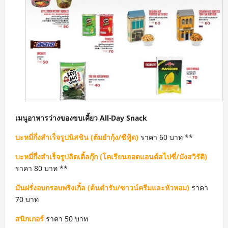
เมนูอาหารว่างของขบเคี้ยว All-Day Snack
บะหมี่กึ่งสำเร็จรูปนิสชิน (ต้มยำกุ้ง/ซีฟู้ด)
ราคา 60 บาท **
บะหมี่กึ่งสำเร็จรูปลิตเติ้ลกุ๊ก (โคเรียนฮอตแอนด์สไปซี่/มังสวิรัติ)
ราคา 80 บาท **
มันฝรั่งอบกรอบพริงเกิ้ล (ต้นตำรับ/ซาวน์ครีมและหัวหอม)
ราคา
70 บาท
สนิกเกอร์
ราคา 50 บาท