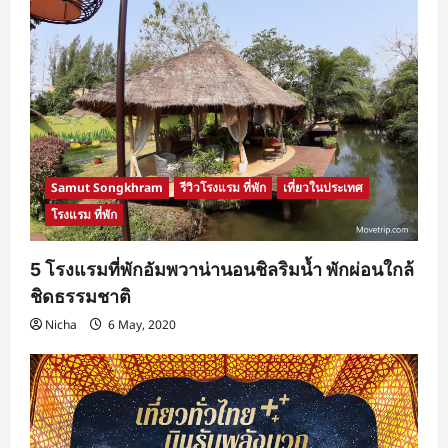
Samut Songkhram
รีวิวโรงแรม ที่พัก
เที่ยวในประเทศ
โรงแรม ที่พัก
5 โรงแรมที่พักอัมพวาน่านอนชิลริมน้ำ พักผ่อนใกล้
ชิดธรรมชาติ
Nicha
6 May, 2020