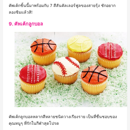
คัพเค้กชิ้นนี้มาพร้อมกับ 7 สีสันคัลเลอร์ฟูลของสายรุ้ง ชักอยาก
ลองชิมแล้วสิ!
9. คัพเค้กลูกบอล
คัพเค้กลูกบอลหลากสีหลายชนิดวางเรียงราย เป็นที่ชื่นชอบของ
คุณหนูๆ ที่รักในกีฬาสุดโปรด