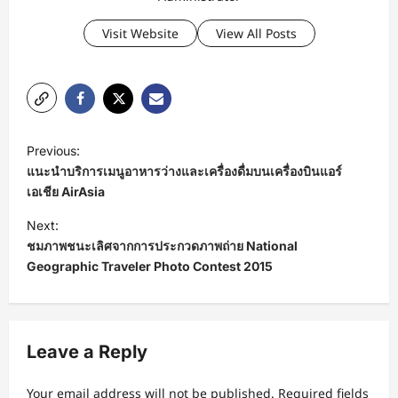
Visit Website
View All Posts
P
Previous:
o
แนะนำบริการเมนูอาหารว่างและเครื่องดื่มบนเครื่องบินแอร์
s
เอเชีย AirAsia
t
Next:
ชมภาพชนะเลิศจากการประกวดภาพถ่าย National
n
Geographic Traveler Photo Contest 2015
a
v
i
Leave a Reply
g
a
Your email address will not be published.
Required fields