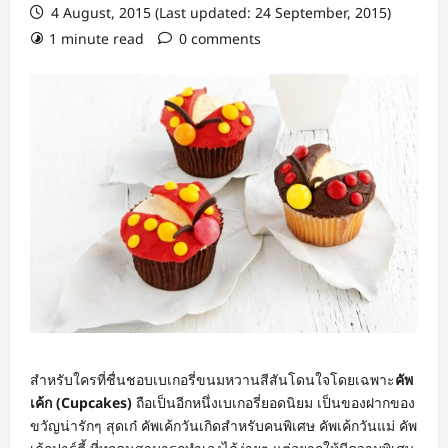
4 August, 2015 (Last updated: 24 September, 2015)
1 minute read
0 comments
สำหรับใครที่ชื่นชอบเบเกอรี่ขนมหวานสีสันโดนใจโดยเฉพาะ
คัพ
เค้ก (Cupcakes)
ถือเป็นอีกหนึ่งเบเกอรี่ยอดนิยม เป็นของฝากของ
ขวัญน่ารักๆ สุดเก๋ คัพเค้กวันเกิดสำหรับคนพิเศษ คัพเค้กวันแม่ คัพ