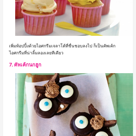
เพิ่มท้อปปิ้งด้วยไอศกรีมเจลาโต้ที่ชื่นชอบลงไป ก็เป็นคัพเค้ก
ไอศกรีมที่น่าลิ้มลองเลยทีเดียว
7. คัพเค้กนกฮูก