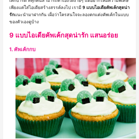
เค้กปาร์ตี้ ที่ทุกคนสามารถทำเองได้ง่ายๆ แต่อยากให้มีความพิเศษ
เพียงแค่ใส่ไอเดียสร้างสรรค์ลงไป เรามี
9 แบบไอเดียคัพเค้กสุดน่า
รัก
แนะนำมาฝากกัน เผื่อว่าใครสนใจจะลองตกแต่งคัพเค้กในแบบ
ของตัวเองดูบ้าง
9 แบบไอเดียคัพเค้กสุดน่ารัก แสนอร่อย
1. คัพเค้กกบ