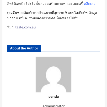
สิทธิพิเศษดีลโปรโมชั่นส่วดลดร้านกาแฟ และเบเกอรี่
คลิกเลย
คุณชื่นชอบคัพเค้กแบบไหนมากที่สุดจาก 9 แบบไอเดียคัพเค้กสุด
น่ารัก แชร์และร่วมแสดงความคิดเห็นกับเราได้ที่นี่
ที่มา:
taste.com.au
About the Author
panda
Administrator