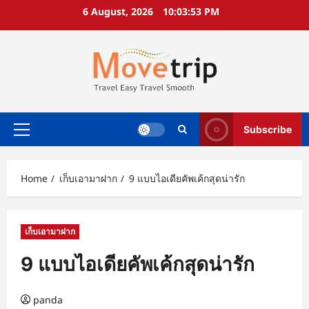
Skip
6 August, 2026
10:03:54 PM
to
content
Subscribe
Primary
Menu
Home
เก็บเอามาฝาก
9 แบบไอเดียคัพเค้กสุดน่ารัก
เก็บเอามาฝาก
9 แบบไอเดียคัพเค้กสุดน่ารัก
panda