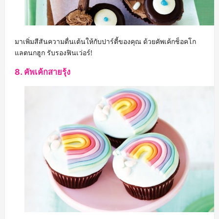
มาเพิ่มสีสันความตื่นเต้นให้กับปาร์ตี้ของคุณ ด้วยคัพเค้กช็อคโก
แลตนกฮูก รับรองฟินเว่อร์!
8. คัพเค้กสายรุ้ง