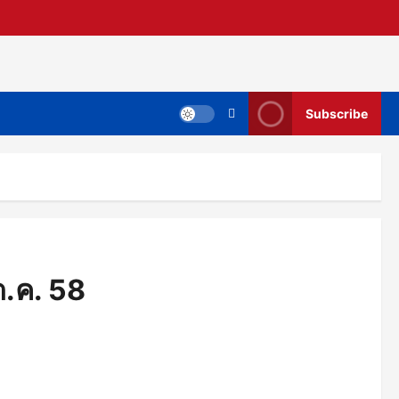
Subscribe
ต.ค. 58