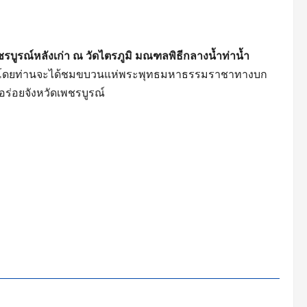
ชรบูรณ์หลังเก่า ณ วัดไตรภูมิ มณฑลพิธีกลางน้ำท่าน้ำ
เดียว โดยท่านจะได้ชมขบวนแห่พระพุทธมหาธรรมราชาทางบก
อร่อยจังหวัดเพชรบูรณ์