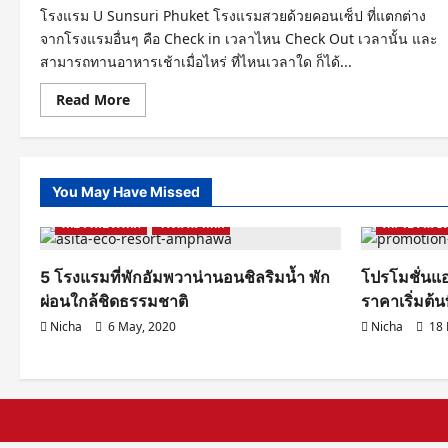
โรงแรม U Sunsuri Phuket โรงแรมสวยด้วยคอนเซ็ป ที่แตกต่าง
จากโรงแรมอื่นๆ คือ Check in เวลาไหน Check Out เวลานั้น และ
สามารถทานอาหารเช้าเมื่อไหร่ ที่ไหนเวลาใด ก็ได้...
Read
Read More
more
about
U
Sunsuri
Phuket
Hotel
You May Have Missed
วิว
Samut Songkhram
รีวิวโรงแรม ที่พัก
สวย
เที่ยวในประเทศ
คอน
โรงแรม ที่พัก
ดีล โปรโมชั่
เซ็ปต์
แตก
ต่าง
5 โรงแรมที่พักอัมพวาน่านอนชิลริมน้ำ พัก
โปรโมชั่นแอ
ไกล้
หาด
ผ่อนใกล้ชิดธรรมชาติ
ราคาเริ่มต้น
ไน
หาน
Nicha
6 May, 2020
Nicha
18 