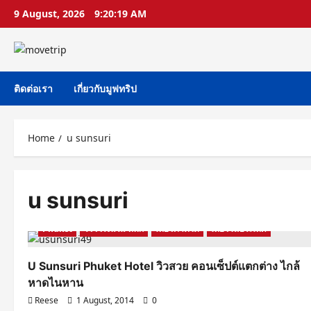
Skip
9 August, 2026
9:20:19 AM
to
content
ติดต่อเรา
เกี่ยวกับมูฟทริป
Home
u sunsuri
u sunsuri
Phuket
รีวิวโรงแรม ที่พัก
เที่ยวภาคใต้
เที่ยวในประเทศ
U Sunsuri Phuket Hotel วิวสวย คอนเซ็ปต์แตกต่าง ไกล้
หาดไนหาน
Reese
1 August, 2014
0