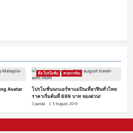
ดีล โปรโมชั่น
สายการบิน
ang Avatar
โปรโมชั่นนกแอร์พาแม่บินเที่ยวฟินทั่วไทย
ราคาเริ่มต้นที่ 699 บาท จองด่วน!
panda
5 August, 2019