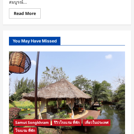
สมบูรณ์...
Read
Read More
more
about
Royal
Cliff
Beach
Hotel
You May Have Missed
Pattaya
โรงแรม
ติด
หาด
pattaya
ที่
น่า
พัก
Samut Songkhram
รีวิวโรงแรม ที่พัก
เที่ยวในประเทศ
โรงแรม ที่พัก