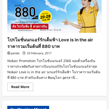
ดีล โปรโมชั่น
สายการบิน
โปรโมชั่นนกแอร์รักเต็มฟ้า Love is in the air
ราคารวมเริ่มต้นที่ 880 บาท
panda
20 February, 2017
Nokair Promotion โปรโมชั่นนกแอร์ 2560 จองตั๋วเครื่องบิน
ราคาประหยัดกับสายการบินนกแอร์กับโปรโมชั่นนกแอร์ล่าสุด
Nokair Love is in the air นกแอร์รักเต็มฟ้า ในราคารวมเริ่มต้น
ที่ 880 บาท สำหรับเส้นทาง พิษณุโลก อุดรธานี...
Read
Read More
more
about
โปร
โม
ชั่น
นก