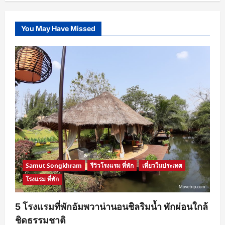
โปร
โม
ชั่น
แอร์
You May Have Missed
เอเชีย
2017
Time
to
Fly
Now!
เส้น
ทาง
บิน
ใน
ประเทศ
ราคา
รวม
เริ่ม
ต้น
590
บาท
จอง
ด่วน!
Samut Songkhram
รีวิวโรงแรม ที่พัก
เที่ยวในประเทศ
โรงแรม ที่พัก
5 โรงแรมที่พักอัมพวาน่านอนชิลริมน้ำ พักผ่อนใกล้
ชิดธรรมชาติ