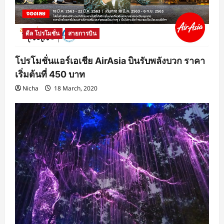
ดีล โปรโมชั่น
สายการบิน
โปรโมชั่นแอร์เอเชีย AirAsia บินรับพลังบวก ราคา
เริ่มต้นที่ 450 บาท
Nicha
18 March, 2020