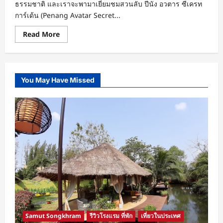
ธรรมชาติ และเราจะพามาเยี่ยมชมสวนลับ ปีนัง อวตาร ซีเครท
การ์เด้น (Penang Avatar Secret...
Read
Read More
more
about
เดิน
เล่น
ชม
สวน
You May Have Missed
ลับ
ใน
ปีนัง
Penang
Avatar
Secret
Garden
Samut Songkhram
รีวิวโรงแรม ที่พัก
เที่ยวในประเทศ