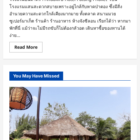
โรงแรมแสนสะดวกสบายเพราะอยู่ไกล้กับหาดป่าตอง ซึ่งมีสิ่ง
อำนวยความสะดวกใกล้เคียงมากมาย ทั้งตลาด สนามมวย
ซูเปอร์มาเก็ต ร้านค้า ร้านอาหาร ห้างจังซีลอน เรียกได้ว่า หากมา
พักที่นี่ แม้ว่าจะไม่มีรถขับก็ไม่ต้องกลัวอด เดินหาซื้อของทานได้
ง่าย...
Read
Read More
more
about
Andakira
Hotel
Patong
phuket
You May Have Missed
เรียบ
ง่าย
สะดวก
สบาย
น่า
พัก
ใกล้
แหล่ง
ท่อง
เที่ยว