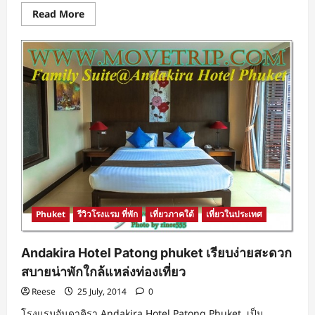
Read
Read More
more
about
Kalima
resort
&
spa
phuket
ชม
แสง
อาทิตย์
ลับ
ขอบ
ฟ้า
กระทบ
ท้อง
ทะเล
ใน
บรรยากาศ
แสน
โร
Phuket
รีวิวโรงแรม ที่พัก
เที่ยวภาคใต้
เที่ยวในประเทศ
แมน
ติก
Andakira Hotel Patong phuket เรียบง่ายสะดวก
สบายน่าพักใกล้แหล่งท่องเที่ยว
Reese
25 July, 2014
0
โรงแรมอันดาคิรา Andakira Hotel Patong Phuket เป็น