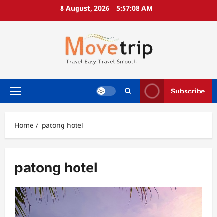
Skip
8 August, 2026
5:57:09 AM
to
content
Subscribe
Primary
Menu
Home
patong hotel
patong hotel