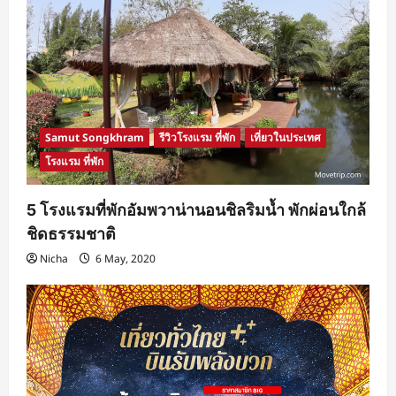
Samut Songkhram
รีวิวโรงแรม ที่พัก
เที่ยวในประเทศ
โรงแรม ที่พัก
5 โรงแรมที่พักอัมพวาน่านอนชิลริมน้ำ พักผ่อนใกล้
ชิดธรรมชาติ
Nicha
6 May, 2020