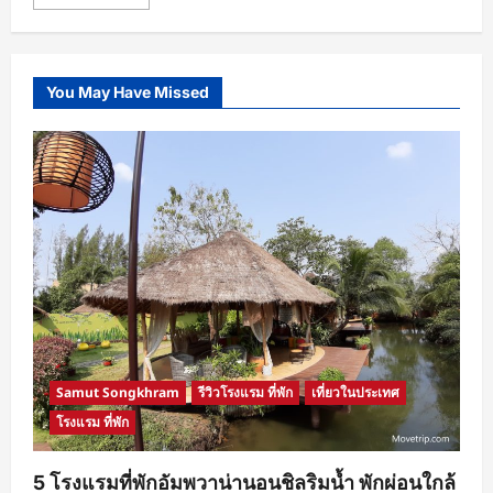
more
about
เกิน
คุ้ม
กว่า
ใครๆ
You May Have Missed
กับ
FlyerBonus
50%
Award
Sale
Samut Songkhram
รีวิวโรงแรม ที่พัก
เที่ยวในประเทศ
โรงแรม ที่พัก
5 โรงแรมที่พักอัมพวาน่านอนชิลริมน้ำ พักผ่อนใกล้