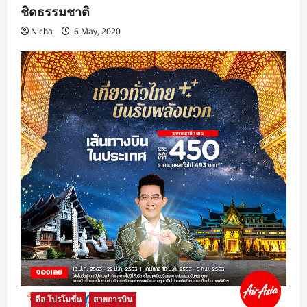
ชิดธรรมชาติ
Nicha
6 May, 2020
ดีล โปรโมชั่น
สายการบิน