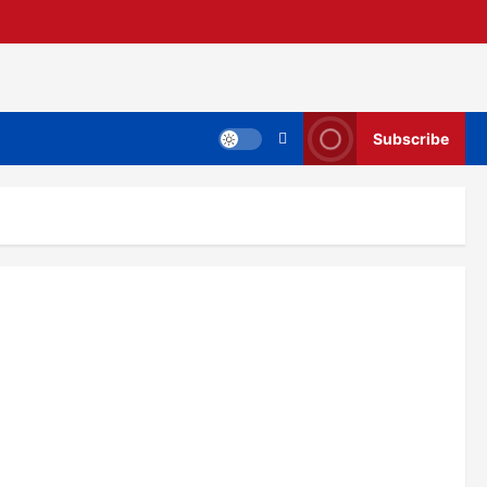
Subscribe