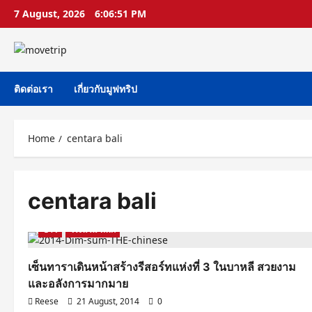
Skip
7 August, 2026
6:06:51 PM
to
content
ติดต่อเรา
เกี่ยวกับมูฟทริป
Home
centara bali
centara bali
ข่าว
โรงแรม ที่พัก
เซ็นทาราเดินหน้าสร้างรีสอร์ทแห่งที่ 3 ในบาหลี สวยงาม
และอลังการมากมาย
Reese
21 August, 2014
0