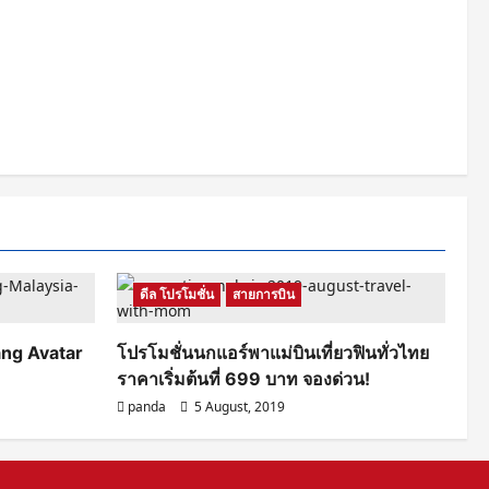
ดีล โปรโมชั่น
สายการบิน
ang Avatar
โปรโมชั่นนกแอร์พาแม่บินเที่ยวฟินทั่วไทย
ราคาเริ่มต้นที่ 699 บาท จองด่วน!
panda
5 August, 2019