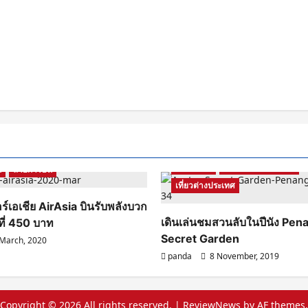
Malaysia
รีวิวสถานที่ท่องเที่ยว
น
สายการบิน
เที่ยวต่างประเทศ
ร์เอเชีย AirAsia บินรับพลังบวก
เดินเล่นชมสวนลับในปีนัง Pen
ที่ 450 บาท
Secret Garden
March, 2020
panda
8 November, 2019
Copyright © 2026 All rights reserved.
|
ReviewNews
by AF themes.