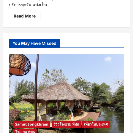
บริการทุกวัน แบ่งเป็น...
Read
Read More
more
about
Buffet
lunch
ห้อง
อาหาร
You May Have Missed
Lamoon(ลา
มูน)
@kingpower
อาหาร
นานาชาติ
หลาก
หลาย
ความ
อร่อย
Samut Songkhram
รีวิวโรงแรม ที่พัก
เที่ยวในประเทศ
โรงแรม ที่พัก