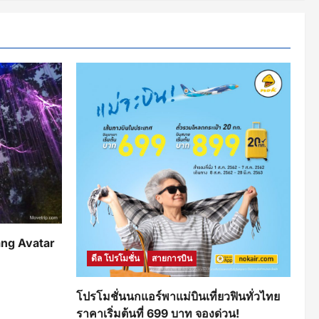
ang Avatar
ดีล โปรโมชั่น
สายการบิน
โปรโมชั่นนกแอร์พาแม่บินเที่ยวฟินทั่วไทย
ราคาเริ่มต้นที่ 699 บาท จองด่วน!