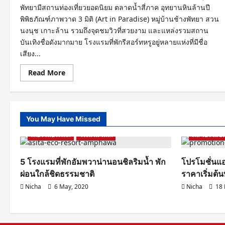
พัทยามีสถานท่องเที่ยวยอดนิยม ตลาดน้ำสี่ภาค อุทยานหินล้านปี
พิพิธภัณฑ์ภาพวาด 3 มิติ (Art in Paradise) หมู่บ้านช้างพัทยา สวน
นงนุช เกาะล้าน รวมถึงจุดชมวิวที่สวยงาม และแหล่งรวมสถาน
บันเทิงชื่อดังมากมาย โรงแรมที่พักรีสอร์ทหรูอยู่หลายแห่งที่มีชื่อ
เสียง...
Read
Read More
more
about
10
อันดับ
โรงแรม
รีสอร์ท
You May Have Missed
สุด
Samut Songkhram
รีวิวโรงแรม ที่พัก
หรู
เที่ยวในประเทศ
ติด
โรงแรม ที่พัก
ดีล โปรโมชั่
ชายหาด
พัทยา
5 โรงแรมที่พักอัมพวาน่านอนชิลริมน้ำ พัก
โปรโมชั่นแอ
ผ่อนใกล้ชิดธรรมชาติ
ราคาเริ่มต้น
Nicha
6 May, 2020
Nicha
18 