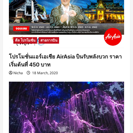
ดีล โปรโมชั่น
สายการบิน
โปรโมชั่นแอร์เอเชีย AirAsia บินรับพลังบวก ราคา
เริ่มต้นที่ 450 บาท
Nicha
18 March, 2020