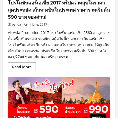
โปรโมชั่นแอร์เอเชีย 2017 ทริปความสุขในราคา
ใน
และ
สุดประหยัด เส้นทางบินในประเทศ ราคารวมเริ่มต้น
ต่าง
ประเทศ
590 บาท จองด่วน!
เริ่ม
ต้น
panda
1 June, 2017
ที่
0
AirAsia Promotion 2017 โปรโมชั่นแอร์เอเชีย 2560 ล่าสุด จอง
บาท
จอง
ตั๋วเครื่องบินราคาประหยัดสุดคุ้มวันนี้กับสายการบินแอร์เอเชีย
ด่วน
โปรโมชั่นแอร์เอเชีย ทริปความสุขในราคาสุดประหยัด ให้คุณบิน
เที่ยวในประเทศราคาประหยัด ในราคารวมเริ่มต้น 590 บาท ไป
ยัง บุรีรัมย์ ขอนแก่น นครศรีธรรมราช...
Read
Read More
more
about
โปร
โม
ชั่น
แอร์
เอเชีย
2017
ทริป
ความ
สุข
ใน
ราคา
ดีล โปรโมชั่น
สายการบิน