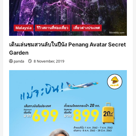
Malaysia
รีวิวสถานที่ท่องเที่ยว
เที่ยวต่างประเทศ
เดินเล่นชมสวนลับในปีนัง Penang Avatar Secret
Garden
panda
8 November, 2019