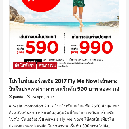
เส้น
ทาง
บิน
ใน
ประเทศ
ราคา
รวม
เริ่ม
ต้น
590
บาท
จอง
ด่วน!
ดีล โปรโมชั่น
สายการบิน
โปรโมชั่นแอร์เอเชีย 2017 Fly Me Now! เส้นทาง
บินในประเทศ ราคารวมเริ่มต้น 590 บาท จองด่วน!
panda
24 April, 2017
AirAsia Promotion 2017 โปรโมชั่นแอร์เอเชีย 2560 ล่าสุด จอง
ตั๋วเครื่องบินราคาประหยัดสุดคุ้มวันนี้กับสายการบินแอร์เอเชีย
โปรโมชั่นแอร์เอเชีย AirAsia Fly Me Now! ให้คุณบินเที่ยวใน
ประเทศราคาประหยัด ในราคารวมเริ่มต้น 590 บาท ไปยัง...