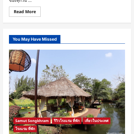
ของทุกวัน ...
Read
Read More
more
about
แนะนำ
Seafood
&
International
You May Have Missed
Buffet
Dinner
ห้อง
อาหาร
เดอะ
โบ๊ท
A-
ONE
The
Royal
Cruise
Hotel
Pattaya
Samut Songkhram
รีวิวโรงแรม ที่พัก
เที่ยวในประเทศ
โรงแรม ที่พัก