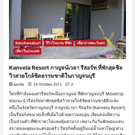
Kanchanaburi
รีวิวโรงแรม ที่พัก
เที่ยวภาคตะวันตก
เที่ยวในประเทศ
Kanvela Resort กาญจน์เวลา รีสอร์ท ที่พักสุดชิล
วิวสวยใกล้ชิดธรรมชาติในกาญจนบุรี
panda
24 October, 2015
0
ใครที่กำลังมองหารีสอร์ทเมืองกาญจน์ ที่พักกาญจนบุรี Movetrip
ขอแนะนำรีสอร์ทน่าพักสุดชิลวิวสวยใกล้ชิดธรรมชาติอีกแห่ง
หนึ่งในจังหวัดกาญจนบุรี กาญจน์เวลา รีสอร์ท (Kanvela Resort)
เป็นรีสอร์ทขนาดเล็กที่เต็มไปด้วยความอบอุ่น เงียบสงบมีความ
เป็นส่วนตัว ที่พักราคาไม่แพงคุ้มค่ามาก เหมาะกับวันพักผ่อนแสน
สบายของคุณและครอบครัว รีสอร์ทตั้งอยู่ริมแม่น้ำแควใหญ่ ห่าง