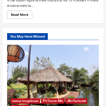
จากตัวเมืองกาญจน์ไม่ไกลมากนักประมาณ 15 กิโลเมตร การเดิน
ทางสะดวกสบาย...
Read
Read More
more
about
Kanvela
Resort
กาญ
จน์
You May Have Missed
เวลา
รีสอร์ท
ที่พัก
สุด
ชิ
ล
วิว
สวย
ใกล้
ชิด
ธรรมชาติ
ใน
กาญจนบุรี
Samut Songkhram
รีวิวโรงแรม ที่พัก
เที่ยวในประเทศ