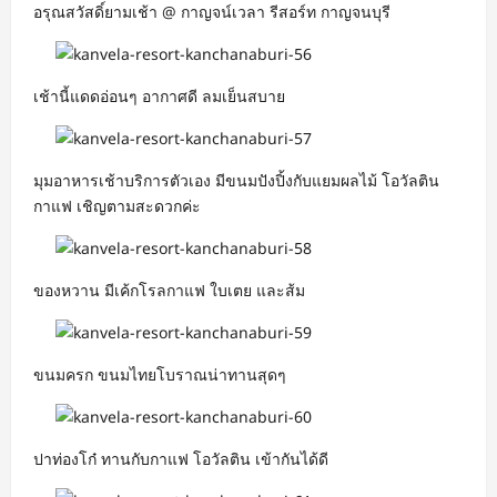
อรุณสวัสดิ์ยามเช้า @ กาญจน์เวลา รีสอร์ท กาญจนบุรี
เช้านี้แดดอ่อนๆ อากาศดี ลมเย็นสบาย
มุมอาหารเช้าบริการตัวเอง มีขนมปังปิ้งกับแยมผลไม้ โอวัลติน
กาแฟ เชิญตามสะดวกค่ะ
ของหวาน มีเค้กโรลกาแฟ ใบเตย และส้ม
ขนมครก ขนมไทยโบราณน่าทานสุดๆ
ปาท่องโก๋ ทานกับกาแฟ โอวัลติน เข้ากันได้ดี