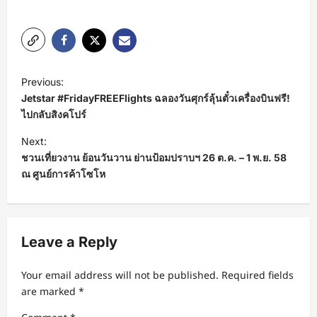
P
Previous:
o
Jetstar #FridayFREEFlights ฉลองวันศุกร์ลุ้นตั๋วเครื่องบินฟรี!
s
ไปกลับสิงคโปร์
t
Next:
ชวนเที่ยวงาน ย้อนวันวาน ย่านป้อมปราบฯ 26 ต.ค. – 1 พ.ย. 58
n
ณ ศูนย์การค้าโซโห
a
v
i
Leave a Reply
g
a
Your email address will not be published.
Required fields
t
are marked
*
i