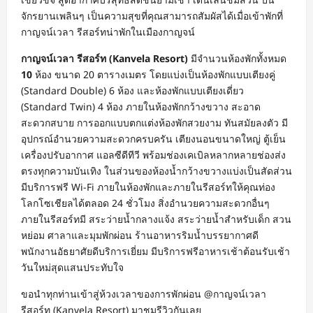
จักรยานเพลินๆ เป็นความสุขที่คุณสามารถสัมผัสได้เมื่อเข้าพักที่
กาญจน์เวลา รีสอร์ทน่าพักในเมืองกาญจน์
กาญจน์เวลา รีสอร์ท (Kanvela Resort)
มีจำนวนห้องพักทั้งหมด
10
ห้อง ขนาด 20 ตารางเมตร โดยแบ่งเป็นห้องพักแบบเตียงคู่
(Standard Double) 6 ห้อง และห้องพักแบบเตียงเดี่ยว
(Standard Twin) 4 ห้อง ภายในห้องพักกว้างขวาง สะอาด
สะดวกสบาย การออกแบบตกแต่งห้องพักสวยงาม ทันสมัยลงตัว มี
อุปกรณ์อำนวยความสะดวกครบครัน เตียงนอนขนาดใหญ่ ตู้เย็น
เครื่องปรับอากาศ แอลซีดีทีวี พร้อมช่องเคเบิลหลากหลายช่องส่ง
ตรงทุกความบันเทิง ในส่วนของห้องน้ำกว้างขวางแบ่งเป็นสัดส่วน
มีบริการฟรี Wi-Fi ภายในห้องพักและภายในรีสอร์ทให้คุณท่อง
โลกโซเชียลได้ตลอด 24 ชั่วโมง สิ่งอำนวยความสะดวกอื่นๆ
ภายในรีสอร์ทมี สระว่ายน้ำกลางแจ้ง สระว่ายน้ำสำหรับเด็ก สวน
หย่อม ศาลาและมุมพักผ่อน ร้านอาหารริมน้ำบรรยากาศดี
พนักงานอัธยาศัยดีบริการเยี่ยม มีบริการฟรีอาหารเช้าต้อนรับเช้า
วันใหม่สุดแสนประทับใจ
ขอนำทุกท่านเข้าสู่ห้วงเวลาของการพักผ่อน @กาญจน์เวลา
รีสอร์ท (Kanvela Resort) มาชมรีวิวกันเลย