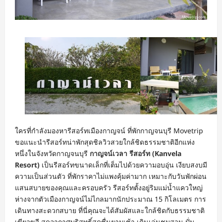
ใครที่กำลังมองหารีสอร์ทเมืองกาญจน์ ที่พักกาญจนบุรี Movetrip
ขอแนะนำรีสอร์ทน่าพักสุดชิลวิวสวยใกล้ชิดธรรมชาติอีกแห่ง
หนึ่งในจังหวัดกาญจนบุรี
กาญจน์เวลา รีสอร์ท (Kanvela
Resort)
เป็นรีสอร์ทขนาดเล็กที่เต็มไปด้วยความอบอุ่น เงียบสงบมี
ความเป็นส่วนตัว ที่พักราคาไม่แพงคุ้มค่ามาก เหมาะกับวันพักผ่อน
แสนสบายของคุณและครอบครัว รีสอร์ทตั้งอยู่ริมแม่น้ำแควใหญ่
ห่างจากตัวเมืองกาญจน์ไม่ไกลมากนักประมาณ 15 กิโลเมตร การ
เดินทางสะดวกสบาย ที่นี่คุณจะได้สัมผัสและใกล้ชิดกับธรรมชาติ
เขียวขจี สูดอากาศบริสุทธิ์สดชื่นยามเช้า เดินเล่นชมสวน ปั่น