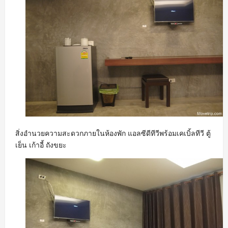
สิ่งอำนวยความสะดวกภายในห้องพัก แอลซีดีทีวีพร้อมเคเบิ้ลทีวี ตู้
เย็น เก้าอี้ ถังขยะ