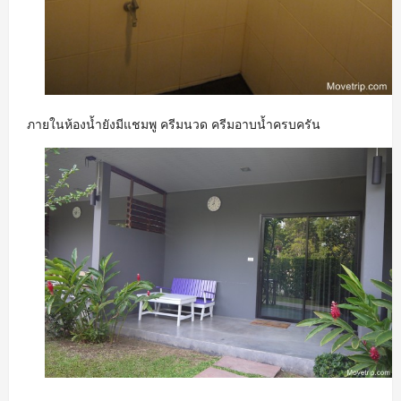
ภายในห้องน้ำยังมีแชมพู ครีมนวด ครีมอาบน้ำครบครัน