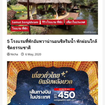
Samut Songkhram
รีวิวโรงแรม ที่พัก
เที่ยวในประเทศ
โรงแรม ที่พัก
5 โรงแรมที่พักอัมพวาน่านอนชิลริมน้ำ พักผ่อนใกล้
ชิดธรรมชาติ
Nicha
6 May, 2020