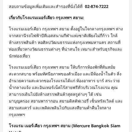
สอบถามข้อมูลเพิ่มเติมและสำรองที่นั่งได้ที่
02-874-7222
เกี่ยวกับโรงแรมเมอร์เคียว กรุงเทพฯ สยาม:
โรงแรมเมอร์เคียว กรุงเทพฯ สยาม ตั้งอยู่ในใจกลางกรุงเทพฯ ห่าง
จากสถานีรถไฟฟ้าบีทีเอสสนามกีฬาแห่งชาติเพียงไม่กี่ก้าว ใกล้
ห้างสรรพสินค้า หอศิลปวัฒนธรรมแห่งกรุงเทพมหานคร สถานที่
ท่องเที่ยวทางวัฒนธรรมต่างๆ ที่น่าสนใจ เหมาะสำหรับธุรกิจและ
นักท่องเที่ยว
โรงแรมเมอร์เคียว กรุงเทพฯ สยาม ให้บริการห้องพักที่ทันสมัย
สะดวกสบาย พร้อมทัศนียภาพของตัวเมือง และมีห้องน้ำในตัว สิ่ง
อำนวยความสะดวกของโรงแรมได้แก่ ห้องอาหาร บาร์ สระว่าย
น้ำกลางแจ้ง และอินเทอร์เน็ตไร้สายฟรีทั่วบริเวณโรงแรม คุณ
สามารถเดินไปยังห้างสรรพสินค้าสุดหรูต่างๆ ได้ เช่น
มาบุญครอง สยามพารากอน สยามดิสคัฟเวอรี่ เซ็นทรัลเวิลด์ และ
สยามสแควร์ และเพลิดเพลินไปกับแสงสียามค่ำคืนใจกลาง
กรุงเทพฯ
โรงแรม เมอร์เคียว กรุงเทพฯ สยาม (Mercure Bangkok Siam