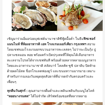
เชิญมาร่วมอิ่มอร่อยบุฟเฟต์นานาชาติซีฟู้ดมื้อค่ำ ในธีม
ฟิชเชอร์
แมนไนท์ ที่ห้องอาหารดิ เอท โรงแรมเมอร์เคียว กรุงเทพฯ
สยาม
โดยเชฟของโรงแรมยกขบวนอาหารทะเลสดๆ ไม่ว่าจะเป็นกุ้ง ปู
ปลาแซลมอน หอย พร้อมครัวเปิดปรุงสดที่ให้คุณได้เลือกอาหาร
ทะเลจานโปรดได้จากเชฟทันที พร้อมด้วยหลากหลายเมนูอาหาร
ไทยและอาหารนานาชาติ สลัดบาร์ โคลคัท ซูชิ ปลาดิบ ปิดท้าย
ด้วยผลไม้สด ช็อกโกแลตฟองดูว์ และขนมหวานมากมาย เหมาะ
สำหรับการฉลองวันหยุดสุดสัปดาห์ที่น่าจดจำกับครอบครัวและ
เพื่อนๆ
ทุกคืนวันศุกร์ :
คุณสามารถดื่มด่ำและเพลินเพลินกับเมนูไฮไลท์
“หอยนางรมสด”
ได้ไม่จำกัด เสิร์ฟพร้อมซอสที่หลากหลาย