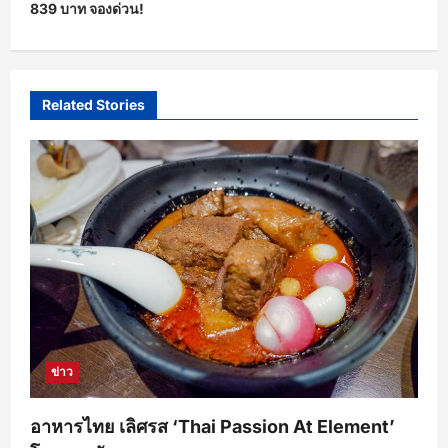
839 บาท จองด่วน!
a
v
i
Related Stories
g
a
t
i
o
n
ข่าว
อาหารไทย เลิศรส ‘Thai Passion At Element’