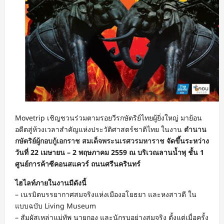
Movetrip เชิญชวนร่วมตามรอยวีรกษัตริย์ไทยผู้ยิ่งใหญ่ มาย้อน
อดีตสู่ห้วงเวลาสำคัญแห่งประวัติศาสตร์ชาติไทย ในงาน
ตำนาน
กษัตริย์ผู้กอบกู้เอกราช สมเด็จพระนเรศวรมหาราช
จัดขึ้นระหว่าง
วันที่ 22 เมษายน – 2 พฤษภาคม 2559 ณ บริเวณลานน้ำพุ ชั้น 1
ศูนย์การค้าซีคอนสแควร์ ถนนศรีนครินทร์
ไฮไลท์ภายในงานมีดังนี้
– เนรมิตบรรยากาศสมจริงแห่งเมืองอโยธยา และหงสาวดี ใน
แบบฉบับ Living Museum
– สัมผัสเหล่าแม่ทัพ นายกอง และนักรบอย่างสมจริง ตั้งแต่เมื่อครั้ง