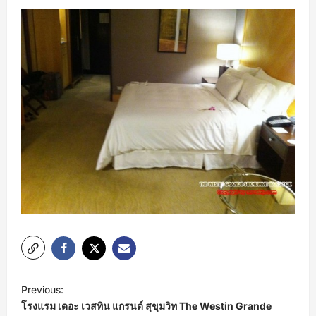
P
Previous:
o
โรงแรม เดอะ เวสทิน แกรนด์ สุขุมวิท The Westin Grande