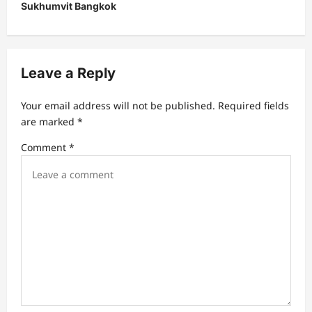
s
Sukhumvit Bangkok
t
n
a
Leave a Reply
v
Your email address will not be published.
Required fields
i
are marked
*
g
Comment
*
a
t
i
o
n