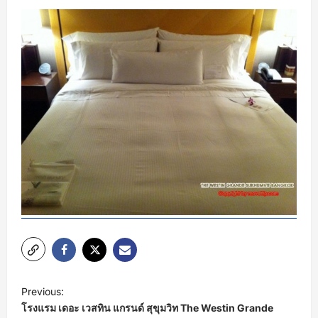
P
Previous:
o
โรงแรม เดอะ เวสทิน แกรนด์ สุขุมวิท The Westin Grande