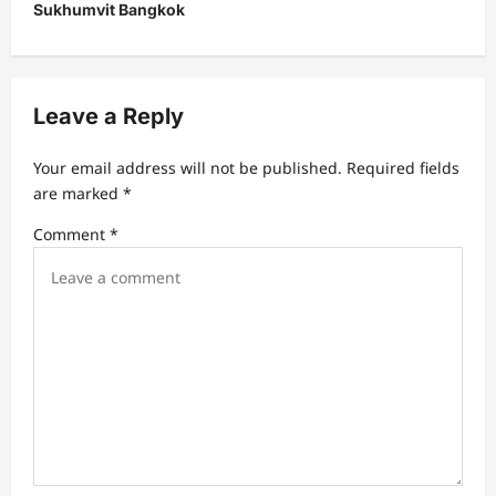
s
Sukhumvit Bangkok
t
n
a
Leave a Reply
v
Your email address will not be published.
Required fields
i
are marked
*
g
Comment
*
a
t
i
o
n