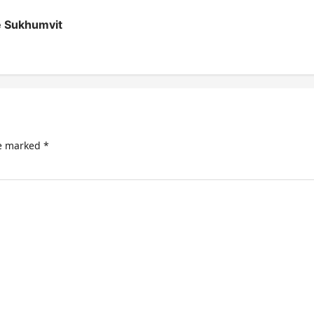
de Sukhumvit
re marked
*