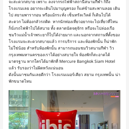
จะสะดวกสบาย เพราะ ลงจากรถไฟฟ้าสถานีสนามกีฬา ก็ถึง
โรงแรมเลย อยากจะเดินไปมาบุญครอง ก็แค่ข้ามสะพานลอย เดิน
ไป สยามพารากอน หรือแม้กระทั่ง เซ็นทรัลเวิลด์ ก็เดินไปได้
สะดวก ไม่ต้องกลัวรถติด หากนักท่องเที่ยวอยากจะไปเที่ยวที่ไหน
ก็นั่งรถไฟฟ้าไปได้สบาย ทั้ง ตลาดนัดจตุจักร หรือจะไปล่องเรือ
ชมวิวแม่น้ำเจ้าพระยาก็ไปได้ง่ายมาก และนอกจากสถานที่ตั้งของ
โรงแรมจะสะดวกสบายแล้ว การบริการ และห้องพักนั้น ก็น่าพัก
ไม่ใช่น้อย สำหรับห้องพักนั้น สามารถนอนชมวิวสนามกีฬา วิว
กรุงเทพมหานครของเราได้อย่างสบายใจ ห้องพักก็สะอาดได้
มาตรฐาน หากใครได้มาพักที่ Mercure Bangkok Siam Hotel
แล้ว รับรองว่าไม่ผิดหวังแน่นอน
ดังนั้นมาชมกันเลยดีกว่า โรงแรมเมอร์เคียว สยาม กรุงเทพนั้น น่า
พักขนาดไหน