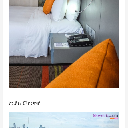
หัวเตียง มีโทรศัพท์