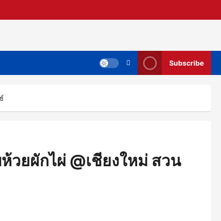
Subscribe
ธ์
ห้วยผักไผ่ @เชียงใหม่ สวน