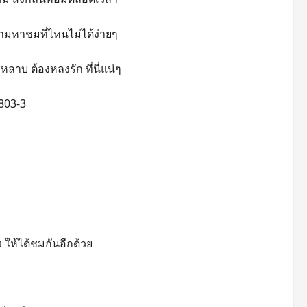
งามหาชมที่ไหนไม่ได้ง่ายๆ
าบ ต้องหลงรัก ที่นี่แน่ๆ
ให้ได้ชมกันอีกด้วย