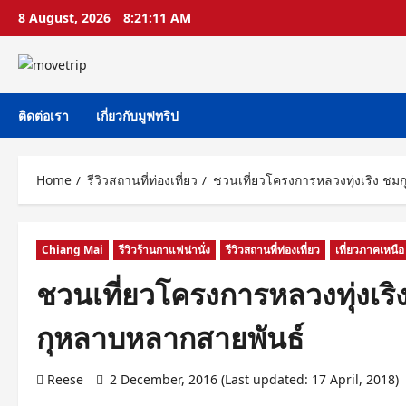
Skip
8 August, 2026
8:21:12 AM
to
content
ติดต่อเรา
เกี่ยวกับมูฟทริป
Home
รีวิวสถานที่ท่องเที่ยว
ชวนเที่ยวโครงการหลวงทุ่งเริง ชม
Chiang Mai
รีวิวร้านกาแฟน่านั่ง
รีวิวสถานที่ท่องเที่ยว
เที่ยวภาคเหนือ
ชวนเที่ยวโครงการหลวงทุ่งเร
กุหลาบหลากสายพันธ์
Reese
2 December, 2016 (Last updated: 17 April, 2018)