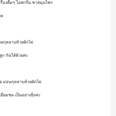
่องดื่มๆ ไอศกรีม ชาสมุนไพร
วย
ยกุหลาบห้วยผักไผ่
ก กันได้ด้วยค่ะ
 ม่อนกุหลาบห้วยผักไผ่
ี่ยมชม เป็นอย่างยิ่งค่ะ