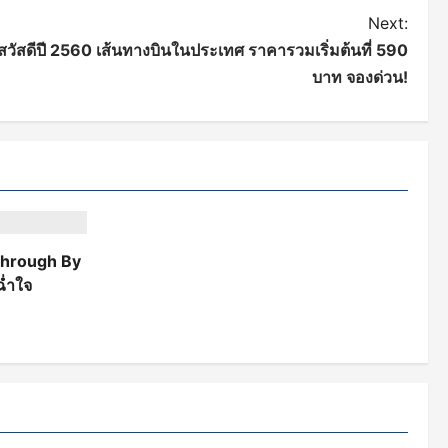
Next:
 สวัสดีปี 2560 เส้นทางบินในประเทศ ราคารวมเริ่มต้นที่ 590
บาท จองด่วน!
 Through By
ฉ่ำใจ