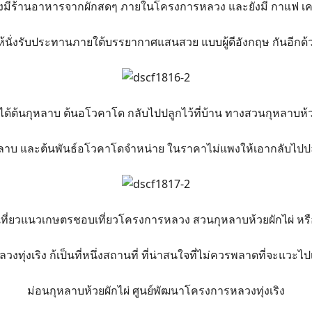
งมีร้านอาหารจากผักสดๆ ภายในโครงการหลวง และยังมี กาแฟ เครื
ห้นั่งรับประทานภายใต้บรรยากาศแสนสวย แบบผู้ดีอังกฤษ กันอีกด้
ต้นกุหลาบ ต้นอโวคาโด กลับไปปลูกไว้ที่บ้าน ทางสวนกุหลาบห้ว
ุหลาบ และต้นพันธ์อโวคาโดจำหน่าย ในราคาไม่แพงให้เอากลับไปปลู
ที่ยวแนวเกษตรชอบเที่ยวโครงการหลวง สวนกุหลาบห้วยผักไผ่ หรือ
ุ่งเริง ก้เป็นที่หนึ่งสถานที่ ที่น่าสนใจที่ไม่ควรพลาดที่จะแวะไปเย
ม่อนกุหลาบห้วยผักไผ่ ศูนย์พัฒนาโครงการหลวงทุ่งเริง