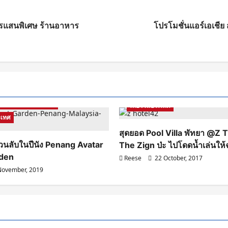
หารแสนพิเศษ ร้านอาหาร
โปรโมชั่นแอร์เอเชีย
Chonburi
รีวิวโรงแรม ที่พัก
รีวิวสถานที่ท่องเที่ยว
เที่ยวในประเทศ
ะเทศ
สุดยอด Pool Villa พัทยา @Z
วนลับในปีนัง Penang Avatar
The Zign ป่ะ ไปโดดน้ำเล่นให้
rden
Reese
22 October, 2017
November, 2019
Malaysia
รีวิวสถานที่ท่องเที่ยว