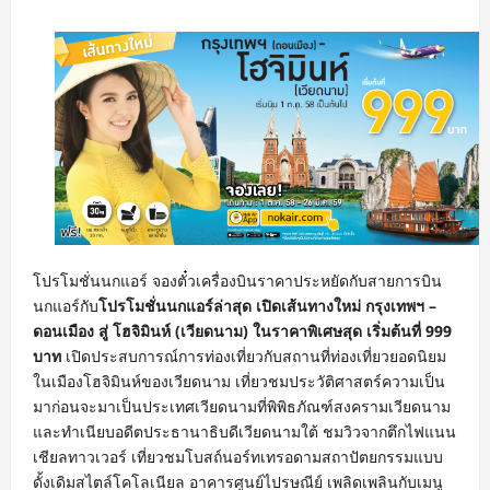
โปรโมชั่นนกแอร์ จองตั๋วเครื่องบินราคาประหยัดกับสายการบิน
นกแอร์กับ
โปรโมชั่นนกแอร์ล่าสุด เปิดเส้นทางใหม่ กรุงเทพฯ –
ดอนเมือง สู่ โฮจิมินห์ (เวียดนาม) ในราคาพิเศษสุด เริ่มต้นที่ 999
บาท
เปิดประสบการณ์การท่องเที่ยวกับสถานที่ท่องเที่ยวยอดนิยม
ในเมืองโฮจิมินห์ของเวียดนาม เที่ยวชมประวัติศาสตร์ความเป็น
มาก่อนจะมาเป็นประเทศเวียดนามที่พิพิธภัณฑ์สงครามเวียดนาม
และทำเนียบอดีตประธานาธิบดีเวียดนามใต้ ชมวิวจากตึกไฟแนน
เชียลทาวเวอร์ เที่ยวชมโบสถ์นอร์ทเทรอดามสถาปัตยกรรมแบบ
ดั้งเดิมสไตล์โคโลเนียล อาคารศูนย์ไปรษณีย์ เพลิดเพลินกับเมนู