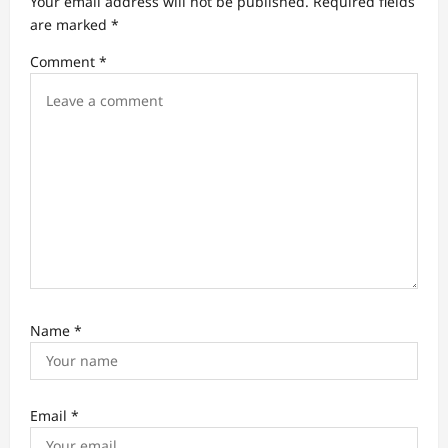
Your email address will not be published.
Required fields
a
are marked
*
t
Comment
*
i
o
n
Name
*
Email
*