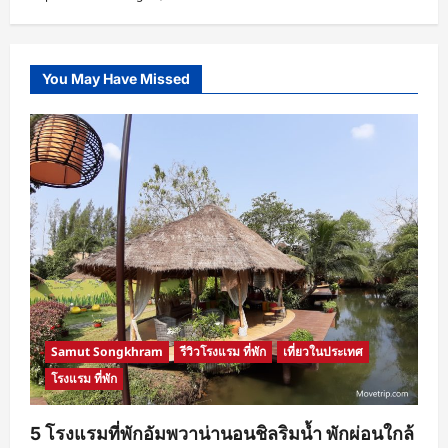
You May Have Missed
Samut Songkhram
รีวิวโรงแรม ที่พัก
เที่ยวในประเทศ
โรงแรม ที่พัก
5 โรงแรมที่พักอัมพวาน่านอนชิลริมน้ำ พักผ่อนใกล้