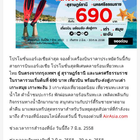
โปรโมชั่นแอร์เอเชียล่าสุด จองตั๋วเครื่องบินราคาประหยัดวันนี้กับ
สายการบินแอร์เอเชีย โปรโมชั่นสุดพิเศษคลายร้อนเที่ยวทะเล
ไทย
บินตรงจากกรุงเทพฯ สู่ สุราษฎร์ธานี และนครศรีธรรมราช
ในราคารวมเริ่มต้นที่ 690 บาท เที่ยวบิน พร้อมรับ-ส่งสู่เกาะเต่า
เกาะสมุย เกาะพะงัน
3 เกาะท่องเที่ยวยอดนิยม เที่ยวชมทะเลสวย
น้ำใส ดำน้ำชมปะการัง พักผ่อนคลายร้อนริมทะเล เพลิดเพลินกับ
กิจกรรมทางน้ำอีกมากมาย สนุกสนานกับปาร์ตี้ริมชายหาดยาม
ค่ำคืน มาแพลนทริปสุดหรรษาสำหรับวันหยุดสุดสัปดาห์ที่กำลังจะ
มาถึง สำรองที่นั่งออนไลน์ตั้งแต่วันนี้ รีบจองด่วนที่
AirAsia.com
ช่วงเวลาการสำรองที่นั่ง วันนี้ถึง 7 มิ.ย. 2558
ช่วงเวลาเดินทางวันที่ 2 มิ.ย. 2558 – 30 ก.ย. 2558