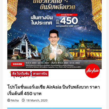
ดีล โปรโมชั่น
สายการบิน
โปรโมชั่นแอร์เอเชีย AirAsia บินรับพลังบวก ราคา
เริ่มต้นที่ 450 บาท
Nicha
18 March, 2020