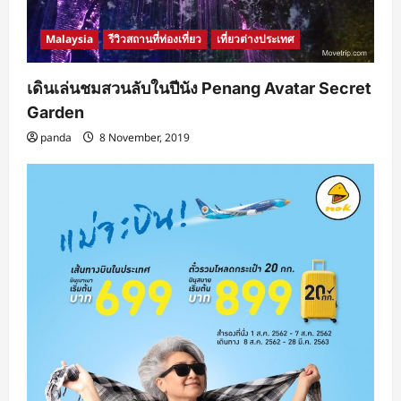
Malaysia
รีวิวสถานที่ท่องเที่ยว
เที่ยวต่างประเทศ
เดินเล่นชมสวนลับในปีนัง Penang Avatar Secret
Garden
panda
8 November, 2019