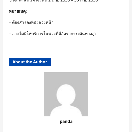
หมายเหตุ:
– ต้องสำรองที่นั่งล่วงหน้า
– อาจไม่มีให้บริการในช่วงที่มีอัตราการเดินทางสูง
About the Author
panda