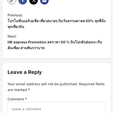
P
Previous:
o
โปรโมชั่นแอร์เอเชีย เที่ยวสบายๆ บินวันธรรมดาลด 50% ทุกที่นั่ง
s
ทุกเที่ยวบิน
t
Next:
HK express Promotion ลดราคา 50 % บินไปกลับฮ่องกง เริ่ม
n
ต้นเพียง สามพันกว่าบาท
a
v
i
Leave a Reply
g
a
Your email address will not be published.
Required fields
t
are marked
*
i
Comment
*
o