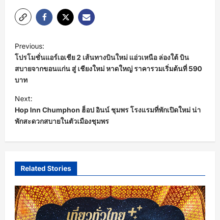
P
Previous:
o
โปรโมชั่นแอร์เอเชีย 2 เส้นทางบินใหม่ แอ่วเหนือ ล่องใต้ บิน
s
สบายจากขอนแก่น สู่ เชียงใหม่ หาดใหญ่ ราคารวมเริ่มต้นที่ 590
บาท
t
Next:
n
Hop Inn Chumphon ฮ็อป อินน์ ชุมพร โรงแรมที่พักเปิดใหม่ น่า
a
พักสะดวกสบายในตัวเมืองชุมพร
v
i
g
Related Stories
a
t
i