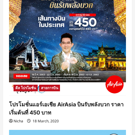
o
n
ดีล โปรโมชั่น
สายการบิน
โปรโมชั่นแอร์เอเชีย AirAsia บินรับพลังบวก ราคา
เริ่มต้นที่ 450 บาท
Nicha
18 March, 2020