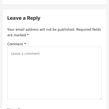
s
t
n
Leave a Reply
a
Your email address will not be published.
Required fields
v
are marked
*
i
Comment
*
g
a
t
i
o
n