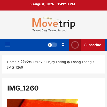
Skip
6 August, 2026
1:49:14 PM
to
content
Subscribe
Primary
Menu
Home
รีวิวร้านอาหาร
Enjoy Eating @ Loong Foong
IMG_1260
IMG_1260