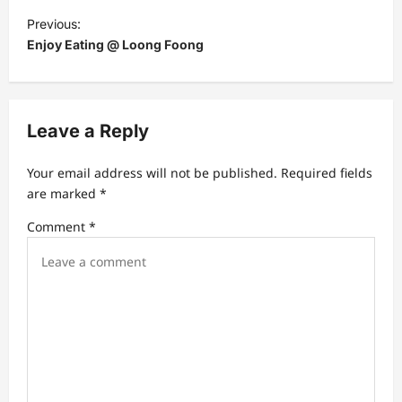
P
Previous:
o
Enjoy Eating @ Loong Foong
s
t
n
Leave a Reply
a
Your email address will not be published.
Required fields
v
are marked
*
i
Comment
*
g
a
t
i
o
n