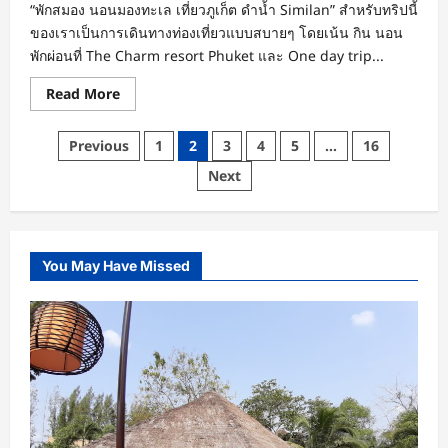
“พักสมอง นอนมองทะเล เที่ยวภูเก็ต ดำน้ำ Similan” สำหรับทริปนี้
ของเราเป็นการเดินทางท่องเที่ยวแบบสบายๆ โดยเน้น กิน นอน
พักผ่อนที่ The Charm resort Phuket และ One day trip...
Read
Read More
more
about
The
Posts
Previous
1
2
3
4
5
…
16
Charm
Resort
pagination
Next
Patong
Phuket
พัก
สมอง
นอน
มอง
ทะเล
You May Have Missed
แช่
จา
กุช
ชี่
เที่ยว
Similan