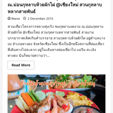
ณ.ม่อนกุหลาบห้วยผักไผ่ @เชียงใหม่ สวนกุหลาบ
หลากสายพันธ์
Reese
2 December, 2016
ชวนเที่ยวโครงการหลวงทุ่งเริง ชมกุหลาบงดงาม ณ.ม่อนกุหลาบ
ห้วยผักไผ่ @เชียงใหม่ สวนกุหลาบหลากสายพันธ์ สวยงาม
บรรยากาศเลิศเกินคำบรรยาย สวนกุหลาบห้วยผักไผ่ อยู่ตำบลบาง
ปง อำเภอหางดง จังหวัดเชียงใหม่ ซึ่งเป็นอีกหนึ่งสถานที่ท่องเที่ยว
ที่เดินทางไปสะดวก อยู่ในเส้นทางท่องเที่ยวไป แม่ริม สะเมิง
หางดง นั่นก็หมายความว่า...
Read
Read More
more
about
ชวน
เที่ยว
โครงการ
หลวง
ทุ่ง
เริง
ชม
กุหลาบ
งดงาม
ณ.ม่อน
กุหลาบ