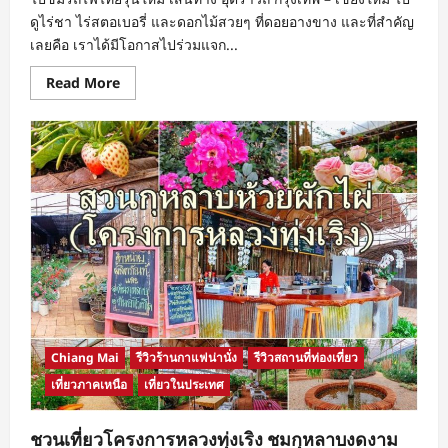
ดูไร่ชา ไร่สตอเบอรี่ และดอกไม้สวยๆ ที่ดอยอางขาง และที่สำคัญ
เลยคือ เราได้มีโอกาสไปร่วมแจก...
Read
Read More
more
about
นั่ง
รถไฟ
รุ่น
ใหม่
สาย
อุตรา
วิถี
เที่ยว
เชียงใหม่
ขึ้น
อ่าง
ขาง
พัก
อ่าง
ขาง
วิลล่า
เป็น
Chiang Mai
รีวิวร้านกาแฟน่านั่ง
รีวิวสถานที่ท่องเที่ยว
จิต
อาสา
เที่ยวภาคเหนือ
เที่ยวในประเทศ
แจก
ขนม
เด็ก
บน
ชวนเที่ยวโครงการหลวงทุ่งเริง ชมกุหลาบงดงาม
ดอย