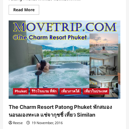
Read
Read More
more
about
Similan
Trip
By
Love
Andaman
พา
ร่างกาย
ไป
พัก
ผ่อน
สัมผัส
ฟ้า
สวย
ทะเล
ใส
ที่
สิ
มิ
Phuket
รีวิวโรงแรม ที่พัก
เที่ยวภาคใต้
เที่ยวในประเทศ
ลัน
The Charm Resort Patong Phuket พักสมอง
นอนมองทะเล แช่จากุชชี่ เที่ยว Similan
Reese
19 November, 2016