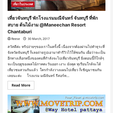
เที่ยวในประเทศ
เที่ยวจันทบุรี พักโรงแรมมณีจันทร์ จันทบุรี ที่พัก
สบาย ต้นไม้งาม @Maneechan Resort
Chantaburi
Reese
30 March, 2017
สวัสดีค่ะ ทริปง่ายๆของเราในครั้งนี้ เนื่องจากต้องผ่านไปทำธุระที่
จังหวัดจันทบุรี ก็เลยถ่ายรูปเอามาทำรีวิวไว้ให้ชมกัน เผื่อว่าจะเป็น
อีกทางเลือกหนึ่งของคนที่กำลังจะไปเที่ยวจันทบุรี ยิ่งตอนนี้ก็ใกล้ๆ
จะเป็นฤดูของผลไม้ภาคตะวันออก เงาะ มังคุด ทุเรียนใกล้จะได้
เที่ยวชมสวนกันแล้ว ใครกำลังวางแผนไปเที่ยว ก็เชิญมาชมกัน
เลยนะค่ะ โรงแรม มณีจันทร์ รีสอร์ท...
Read
Read More
more
about
เที่ยว
จันทบุรี
พัก
โรงแรม
มณี