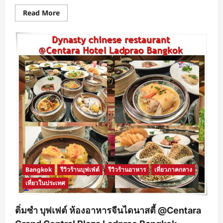
Read
Read More
more
about
ชวน
เที่ยว
Amazing
Thai
Taste
Festival
2017
มหกรรม
อาหาร
ไทย
งาน
นี้
เต็ม
ไป
ด้วย
ของ
อร่อย
Bangkok
รีวิวร้านบุฟเฟ่ต์
รีวิวร้านอาหาร
เที่ยวภาคกลาง
เที่ยวในประเทศ
ติ่มซำ บุฟเฟต์ ห้องอาหารจีนไดนาสตี้ @Centara