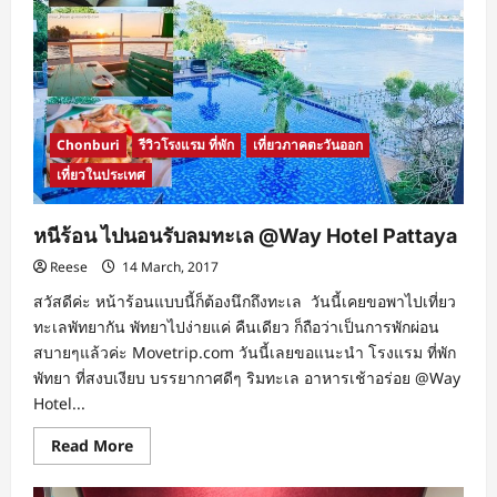
จันทร์
จันทบุรี
ที่พัก
สบาย
ต้นไม้
งาม
@Maneechan
Resort
Chantaburi
Chonburi
รีวิวโรงแรม ที่พัก
เที่ยวภาคตะวันออก
เที่ยวในประเทศ
หนีร้อน ไปนอนรับลมทะเล @Way Hotel Pattaya
Reese
14 March, 2017
สวัสดีค่ะ หน้าร้อนแบบนี้ก็ต้องนึกถึงทะเล วันนี้เคยขอพาไปเที่ยว
ทะเลพัทยากัน พัทยาไปง่ายแค่ คืนเดียว ก็ถือว่าเป็นการพักผ่อน
สบายๆแล้วค่ะ Movetrip.com วันนี้เลยขอแนะนำ โรงแรม ที่พัก
พัทยา ที่สงบเงียบ บรรยากาศดีๆ ริมทะเล อาหารเช้าอร่อย @Way
Hotel...
Read
Read More
more
about
หนี