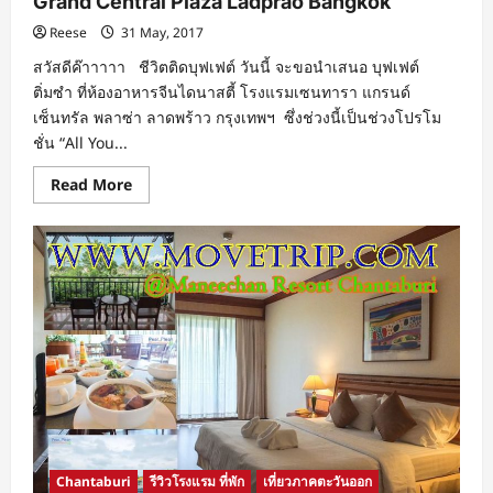
Grand Central Plaza Ladprao Bangkok
Reese
31 May, 2017
สวัสดีค๊าาาาา ชีวิตติดบุฟเฟต์ วันนี้ จะขอนำเสนอ บุฟเฟต์
ติ่มซำ ที่ห้องอาหารจีนไดนาสตี้ โรงแรมเซนทารา แกรนด์
เซ็นทรัล พลาซ่า ลาดพร้าว กรุงเทพฯ ซึ่งช่วงนี้เป็นช่วงโปรโม
ชั่น “All You...
Read
Read More
more
about
ติ่มซำ
บุฟเฟต์
ห้อง
อาหาร
จีน
ได
นา
สตี้
@Centara
Grand
Central
Plaza
Ladprao
Bangkok
Chantaburi
รีวิวโรงแรม ที่พัก
เที่ยวภาคตะวันออก