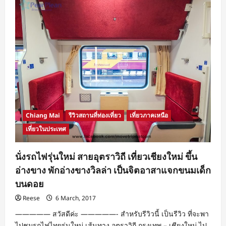
ร้อน
ไป
นอน
รับ
ลมทะเล
@Way
Hotel
Pattaya
Chiang Mai
รีวิวสถานที่ท่องเที่ยว
เที่ยวภาคเหนือ
เที่ยวในประเทศ
นั่งรถไฟรุ่นใหม่ สายอุตราวิถี เที่ยวเชียงใหม่ ขึ้น
อ่างขาง พักอ่างขางวิลล่า เป็นจิตอาสาแจกขนมเด็ก
บนดอย
Reese
6 March, 2017
————— สวัสดีค่ะ —————- สำหรับรีวิวนี้ เป็นรีวิว ที่จะพา
ไปชมรถไฟไทยรุ่นใหม่ เส้นทาง อุตราวิถี กรุงเทพ – เชียงใหม่ ไป