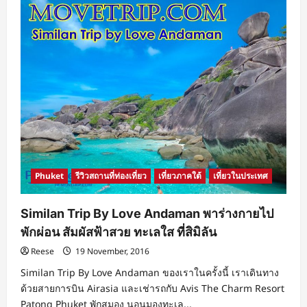
พิเศษ
อาหาร
อร่อย
บรรยากาศ
น่า
รัก
กับ
เครื่อง
ดื่ม
อาหาร
แสน
พิเศษ
ร้าน
อาหาร
แนะนำ
ภูเก็ต
Phuket
รีวิวสถานที่ท่องเที่ยว
เที่ยวภาคใต้
เที่ยวในประเทศ
Similan Trip By Love Andaman พาร่างกายไป
พักผ่อน สัมผัสฟ้าสวย ทะเลใส ที่สิมิลัน
Reese
19 November, 2016
Similan Trip By Love Andaman ของเราในครั้งนี้ เราเดินทาง
ด้วยสายการบิน Airasia และเช่ารถกับ Avis The Charm Resort
Patong Phuket พักสมอง นอนมองทะเล...