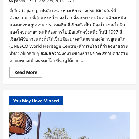
panda
1 February, 2015
0
ลี่เจียง (Lijiang) เป็นอีกแหล่งท่องเที่ยวทางประวัติศาสตร์ที่
สวยงามมากที่สุดแห่งหนึ่งของโลก ตั้งอยู่ทางตะวันตกเฉียงเหนือ
ของมณฑลยูนนาน ประเทศจีน ลี่เจียงยังเป็นเมืองโบราณในฝัน
ของใครหลายๆ คนที่ต้องการไปเยือนสักครั้งหนึ่ง ในปี 1997 ลี่
เจียงได้รับการแต่งตั้งให้เป็นเมืองมรดกโลกจากองค์การยูเนสโก
(UNESCO World Heritage Centre) สำหรับใครที่กำลังหาสถาน
ที่ท่องเที่ยวสวยๆ สัมผัสความงดงามของธรรมชาติ สถาปัตยกรรม
เก่าแก่ของเมืองมรดกโลกที่หาดูได้ยาก...
Read
Read More
more
about
สัมผัส
ภูเขา
หิมะ
เที่ยว
You May Have Missed
เมือง
โบราณ
ลี่
เจียง
The
Old
Town
of
Lijiang