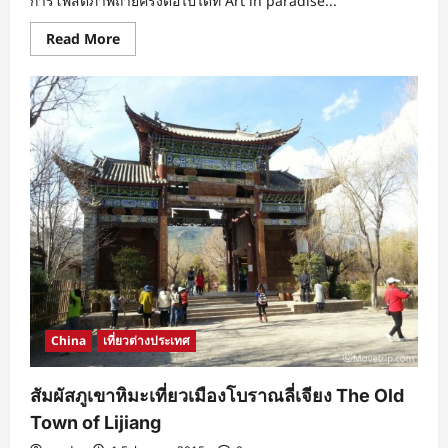
การโพสต์ภาพถ่ายครั้งต่อไปได้ที่ Art in paradise...
Read
Read More
more
about
ที่สุด
ของ
การ
โพสต์
ท่า!
พิพิธภัณฑ์
ใน
เจิ้ง
โจว
China
เที่ยวต่างประเทศ
สัมผัสภูเขาหิมะเที่ยวเมืองโบราณลี่เจียง The Old
Town of Lijiang